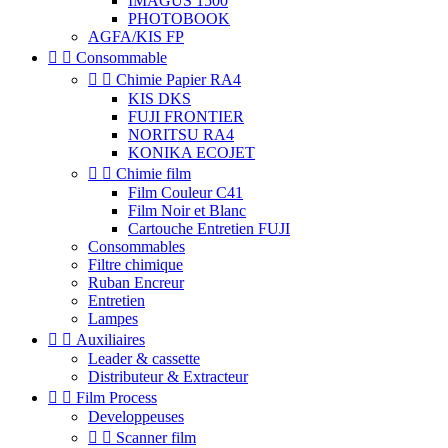
IMAGUS 1500
PHOTOBOOK
AGFA/KIS FP


Consommable


Chimie Papier RA4
KIS DKS
FUJI FRONTIER
NORITSU RA4
KONIKA ECOJET


Chimie film
Film Couleur C41
Film Noir et Blanc
Cartouche Entretien FUJI
Consommables
Filtre chimique
Ruban Encreur
Entretien
Lampes


Auxiliaires
Leader & cassette
Distributeur & Extracteur


Film Process
Developpeuses


Scanner film