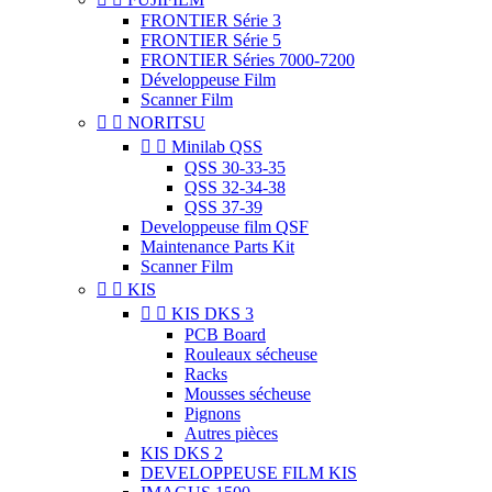
FRONTIER Série 3
FRONTIER Série 5
FRONTIER Séries 7000-7200
Développeuse Film
Scanner Film


NORITSU


Minilab QSS
QSS 30-33-35
QSS 32-34-38
QSS 37-39
Developpeuse film QSF
Maintenance Parts Kit
Scanner Film


KIS


KIS DKS 3
PCB Board
Rouleaux sécheuse
Racks
Mousses sécheuse
Pignons
Autres pièces
KIS DKS 2
DEVELOPPEUSE FILM KIS