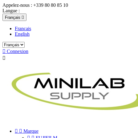
Appelez-nous :
+339 80 80 85 10
Langue :
Français

Français
English

Connexion



Marque


FUJIFILM