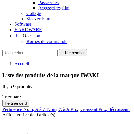
Passe vues
Accessoires film
Collage
Sleever Film
Software
HARDWARE


Occasion
Bornes de commande

Rechercher
Accueil
Liste des produits de la marque IWAKI
Il y a 9 produits.
Trier par :
Pertinence

Pertinence
Nom, A à Z
Nom, Z à A
Prix, croissant
Prix, décroissant
Affichage 1-9 de 9 article(s)