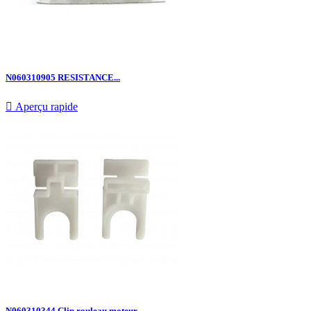
N060310905 RESISTANCE...

Aperçu rapide
N060310344 Clip rouleau moteur