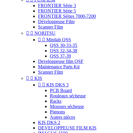
FRONTIER Série 3
FRONTIER Série 5
FRONTIER Séries 7000-7200
Développeuse Film
Scanner Film


NORITSU


Minilab QSS
QSS 30-33-35
QSS 32-34-38
QSS 37-39
Developpeuse film QSF
Maintenance Parts Kit
Scanner Film


KIS


KIS DKS 3
PCB Board
Rouleaux sécheuse
Racks
Mousses sécheuse
Pignons
Autres pièces
KIS DKS 2
DEVELOPPEUSE FILM KIS