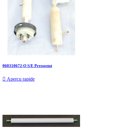
060310672-O S/E Pressostat

Aperçu rapide