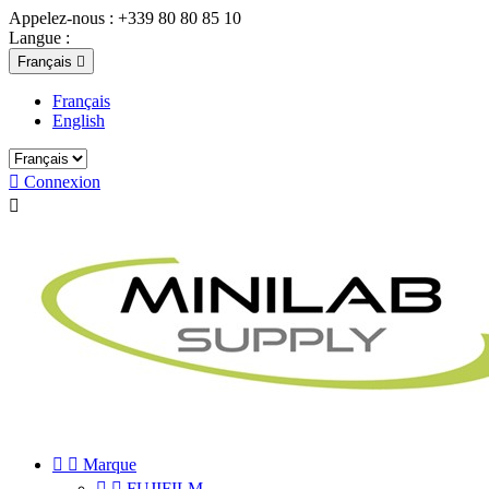
Appelez-nous :
+339 80 80 85 10
Langue :
Français

Français
English

Connexion



Marque


FUJIFILM