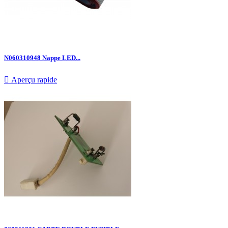
N060310948 Nappe LED...

Aperçu rapide