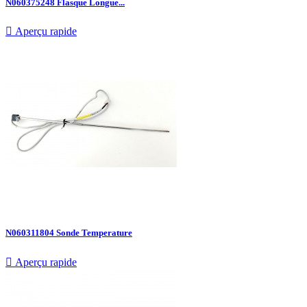
N060375248 Flasque Longue...

Aperçu rapide
N060311804 Sonde Temperature

Aperçu rapide