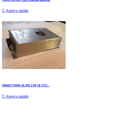

Aperçu rapide
N060375998 ALIM 230/18-35V...

Aperçu rapide