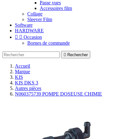
Passe vues
Accessoires film
Collage
Sleever Film
Software
HARDWARE


Occasion
Bornes de commande

Rechercher
Accueil
Marque
KIS
KIS DKS 3
Autres pièces
N060375739 POMPE DOSEUSE CHIMIE