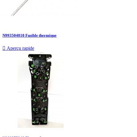
N993504010 Fusible thermique

Aperçu rapide