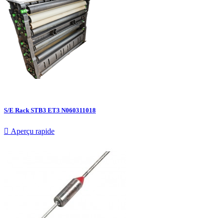
S/E Rack STB3 ET3 N060311018

Aperçu rapide