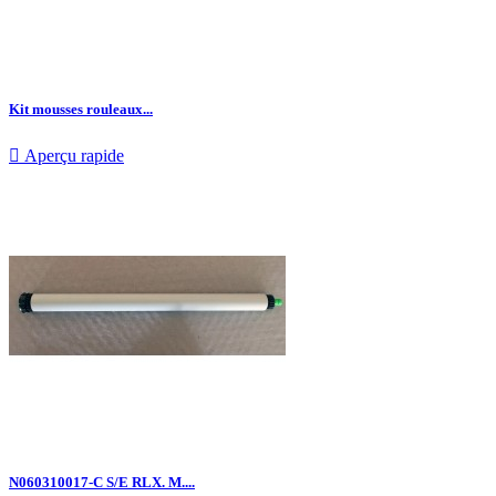
Kit mousses rouleaux...

Aperçu rapide
N060310017-C S/E RLX. M....