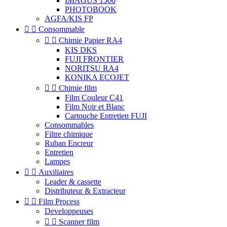
IMAGUS 1500
PHOTOBOOK
AGFA/KIS FP


Consommable


Chimie Papier RA4
KIS DKS
FUJI FRONTIER
NORITSU RA4
KONIKA ECOJET


Chimie film
Film Couleur C41
Film Noir et Blanc
Cartouche Entretien FUJI
Consommables
Filtre chimique
Ruban Encreur
Entretien
Lampes


Auxiliaires
Leader & cassette
Distributeur & Extracteur


Film Process
Developpeuses


Scanner film