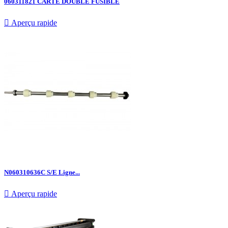
060311821 CARTE DOUBLE FUSIBLE

Aperçu rapide
N060310636C S/E Ligne...

Aperçu rapide