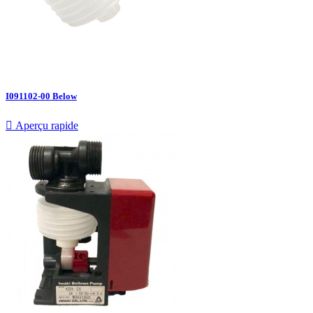
I091102-00 Below

Aperçu rapide