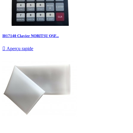
I017140 Clavier NORITSU QSF...

Aperçu rapide