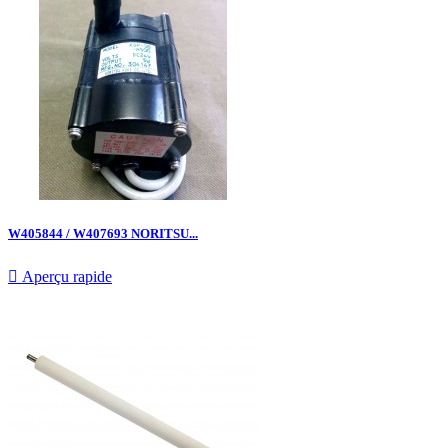
W405844 / W407693 NORITSU...

Aperçu rapide