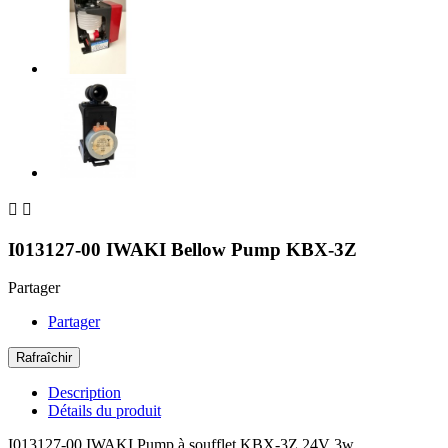


I013127-00 IWAKI Bellow Pump KBX-3Z
Partager
Partager
Description
Détails du produit
I013127-00 IWAKI Pump à soufflet KBX-3Z 24V 3w