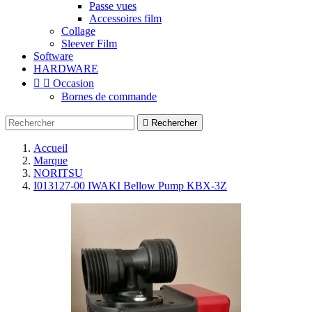
Passe vues
Accessoires film
Collage
Sleever Film
Software
HARDWARE


Occasion
Bornes de commande

Rechercher
Accueil
Marque
NORITSU
I013127-00 IWAKI Bellow Pump KBX-3Z