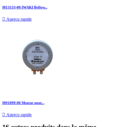
I013133-00 IWAKI Bellow...

Aperçu rapide
I091099-00 Moteur pour...

Aperçu rapide
16 autres produits dans la même