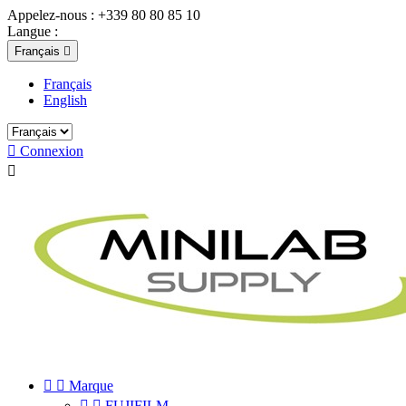
Appelez-nous :
+339 80 80 85 10
Langue :
Français

Français
English

Connexion



Marque


FUJIFILM