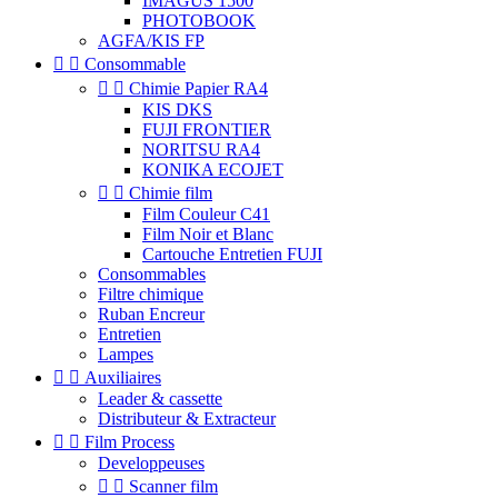
IMAGUS 1500
PHOTOBOOK
AGFA/KIS FP


Consommable


Chimie Papier RA4
KIS DKS
FUJI FRONTIER
NORITSU RA4
KONIKA ECOJET


Chimie film
Film Couleur C41
Film Noir et Blanc
Cartouche Entretien FUJI
Consommables
Filtre chimique
Ruban Encreur
Entretien
Lampes


Auxiliaires
Leader & cassette
Distributeur & Extracteur


Film Process
Developpeuses


Scanner film