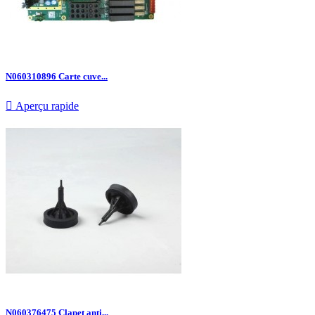
N060310896 Carte cuve...

Aperçu rapide
N060376475 Clapet anti...