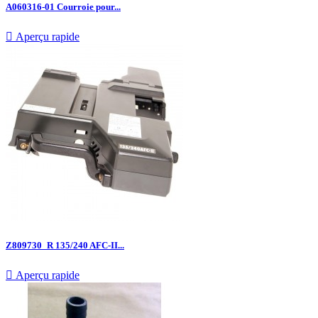
A060316-01 Courroie pour...

Aperçu rapide
Z809730_R 135/240 AFC-II...

Aperçu rapide