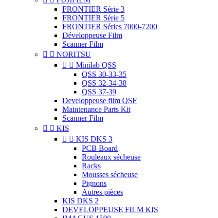
FRONTIER Série 3
FRONTIER Série 5
FRONTIER Séries 7000-7200
Développeuse Film
Scanner Film


NORITSU


Minilab QSS
QSS 30-33-35
QSS 32-34-38
QSS 37-39
Developpeuse film QSF
Maintenance Parts Kit
Scanner Film


KIS


KIS DKS 3
PCB Board
Rouleaux sécheuse
Racks
Mousses sécheuse
Pignons
Autres pièces
KIS DKS 2
DEVELOPPEUSE FILM KIS