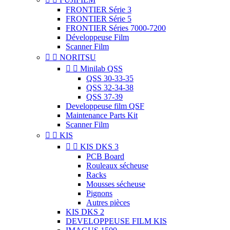
FRONTIER Série 3
FRONTIER Série 5
FRONTIER Séries 7000-7200
Développeuse Film
Scanner Film


NORITSU


Minilab QSS
QSS 30-33-35
QSS 32-34-38
QSS 37-39
Developpeuse film QSF
Maintenance Parts Kit
Scanner Film


KIS


KIS DKS 3
PCB Board
Rouleaux sécheuse
Racks
Mousses sécheuse
Pignons
Autres pièces
KIS DKS 2
DEVELOPPEUSE FILM KIS