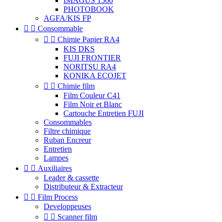
IMAGUS 1500
PHOTOBOOK
AGFA/KIS FP


Consommable


Chimie Papier RA4
KIS DKS
FUJI FRONTIER
NORITSU RA4
KONIKA ECOJET


Chimie film
Film Couleur C41
Film Noir et Blanc
Cartouche Entretien FUJI
Consommables
Filtre chimique
Ruban Encreur
Entretien
Lampes


Auxiliaires
Leader & cassette
Distributeur & Extracteur


Film Process
Developpeuses


Scanner film