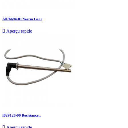
A076694-01 Worm Gear

Aperçu rapide
I029120-00 Resistance...

Aperçu rapide