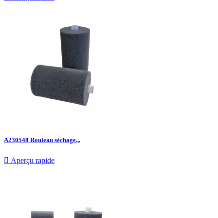
A230548 Rouleau séchage...

Aperçu rapide