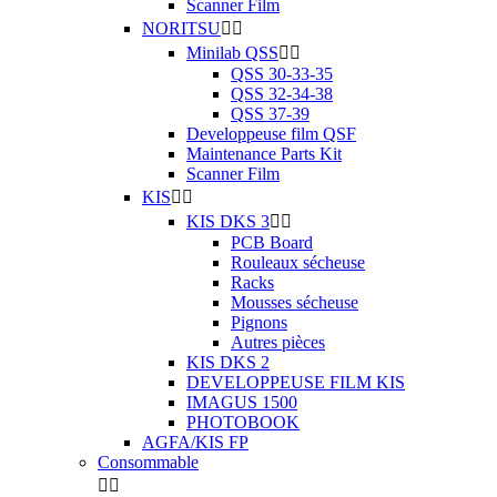
Scanner Film
NORITSU


Minilab QSS


QSS 30-33-35
QSS 32-34-38
QSS 37-39
Developpeuse film QSF
Maintenance Parts Kit
Scanner Film
KIS


KIS DKS 3


PCB Board
Rouleaux sécheuse
Racks
Mousses sécheuse
Pignons
Autres pièces
KIS DKS 2
DEVELOPPEUSE FILM KIS
IMAGUS 1500
PHOTOBOOK
AGFA/KIS FP
Consommable

