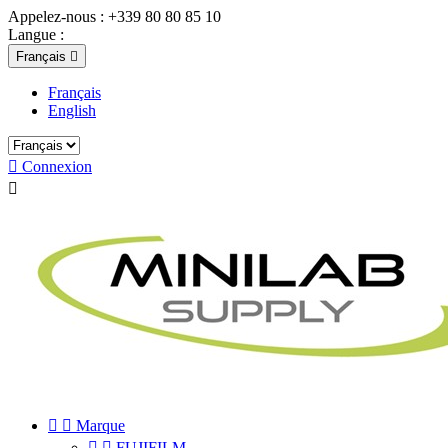
Appelez-nous :
+339 80 80 85 10
Langue :
Français

Français
English

Connexion



Marque


FUJIFILM