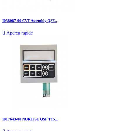
I038087-00 CVT Assembly QSF...

Aperçu rapide
I017643-00 NORITSU QSF T15...