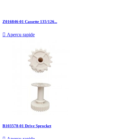
Z016846-01 Cassette 135/126...

Aperçu rapide
B103578-01 Drive Sprocket

Aperçu rapide