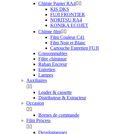
Chimie Papier RA4


KIS DKS
FUJI FRONTIER
NORITSU RA4
KONIKA ECOJET
Chimie film


Film Couleur C41
Film Noir et Blanc
Cartouche Entretien FUJI
Consommables
Filtre chimique
Ruban Encreur
Entretien
Lampes
Auxiliaires


Leader & cassette
Distributeur & Extracteur
Occasion


Bornes de commande
Film Process


Developpeuses