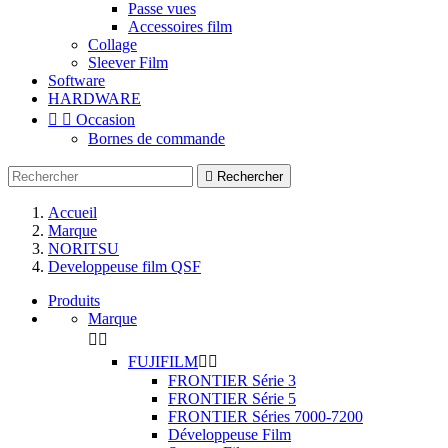
Passe vues
Accessoires film
Collage
Sleever Film
Software
HARDWARE


Occasion
Bornes de commande

Rechercher
Accueil
Marque
NORITSU
Developpeuse film QSF
Produits
Marque


FUJIFILM


FRONTIER Série 3
FRONTIER Série 5
FRONTIER Séries 7000-7200
Développeuse Film