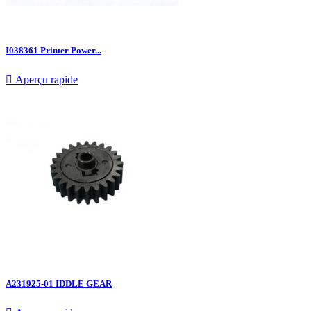
I038361 Printer Power...

Aperçu rapide
A231925-01 IDDLE GEAR