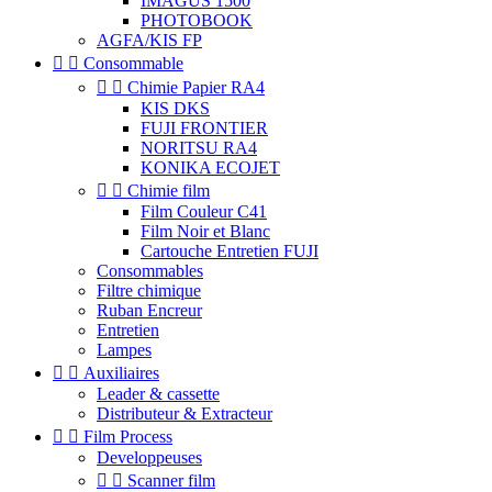
IMAGUS 1500
PHOTOBOOK
AGFA/KIS FP


Consommable


Chimie Papier RA4
KIS DKS
FUJI FRONTIER
NORITSU RA4
KONIKA ECOJET


Chimie film
Film Couleur C41
Film Noir et Blanc
Cartouche Entretien FUJI
Consommables
Filtre chimique
Ruban Encreur
Entretien
Lampes


Auxiliaires
Leader & cassette
Distributeur & Extracteur


Film Process
Developpeuses


Scanner film