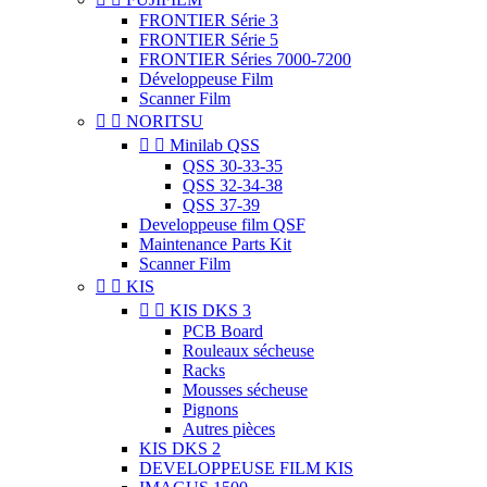
FRONTIER Série 3
FRONTIER Série 5
FRONTIER Séries 7000-7200
Développeuse Film
Scanner Film


NORITSU


Minilab QSS
QSS 30-33-35
QSS 32-34-38
QSS 37-39
Developpeuse film QSF
Maintenance Parts Kit
Scanner Film


KIS


KIS DKS 3
PCB Board
Rouleaux sécheuse
Racks
Mousses sécheuse
Pignons
Autres pièces
KIS DKS 2
DEVELOPPEUSE FILM KIS