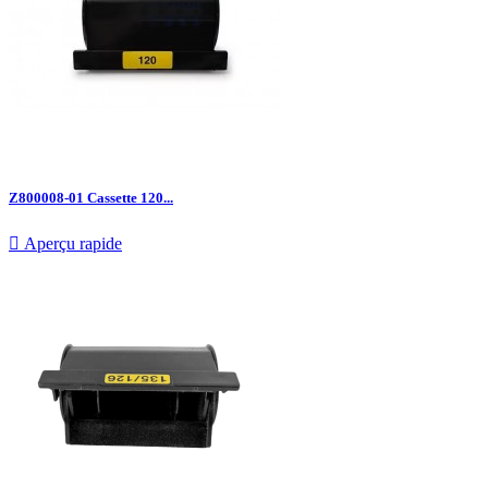
Z800008-01 Cassette 120...

Aperçu rapide