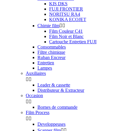
KIS DKS
FUJI FRONTIER
NORITSU RA4
KONIKA ECOJET
Chimie film


Film Couleur C41
Film Noir et Blanc
Cartouche Entretien FUJI
Consommables
Filtre chimique
Ruban Encreur
Entretien
Lampes
Auxiliaires


Leader & cassette
Distributeur & Extracteur
Occasion


Bornes de commande
Film Process


Developpeuses
Scanner film

