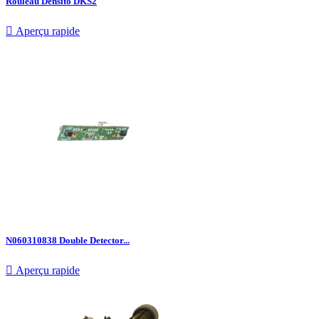
Rouleau Densito DKS2

Aperçu rapide
N060310838 Double Detector...

Aperçu rapide