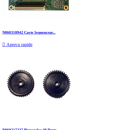
N060310942 Carte Sequenceur...

Aperçu rapide
N060217237 Pignon fou 40 Dents