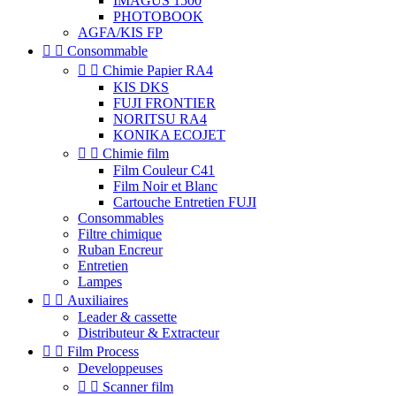
IMAGUS 1500
PHOTOBOOK
AGFA/KIS FP


Consommable


Chimie Papier RA4
KIS DKS
FUJI FRONTIER
NORITSU RA4
KONIKA ECOJET


Chimie film
Film Couleur C41
Film Noir et Blanc
Cartouche Entretien FUJI
Consommables
Filtre chimique
Ruban Encreur
Entretien
Lampes


Auxiliaires
Leader & cassette
Distributeur & Extracteur


Film Process
Developpeuses


Scanner film