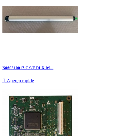
N060310017-C S/E RLX. M....

Aperçu rapide