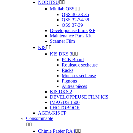
NORITSU


Minilab QSS


QSS 30-33-35
QSS 32-34-38
QSS 37-39
Developpeuse film QSF
Maintenance Parts Kit
Scanner Film
KIS


KIS DKS 3


PCB Board
Rouleaux sécheuse
Racks
Mousses sécheuse
Pignons
Autres pièces
KIS DKS 2
DEVELOPPEUSE FILM KIS
IMAGUS 1500
PHOTOBOOK
AGFA/KIS FP
Consommable


Chimie Papier RA4

