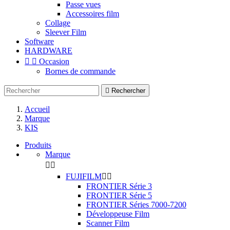
Passe vues
Accessoires film
Collage
Sleever Film
Software
HARDWARE


Occasion
Bornes de commande

Rechercher
Accueil
Marque
KIS
Produits
Marque


FUJIFILM


FRONTIER Série 3
FRONTIER Série 5
FRONTIER Séries 7000-7200
Développeuse Film
Scanner Film