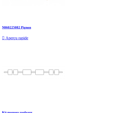
N060225082 Pignon

Aperçu rapide
Kit mousses rouleaux...