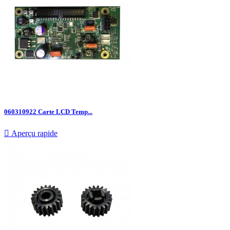
060310922 Carte LCD Temp...

Aperçu rapide