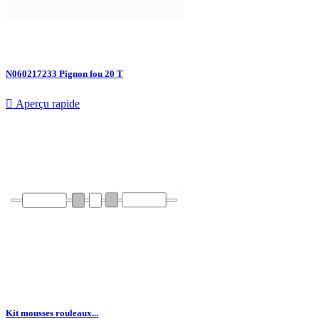
N060217233 Pignon fou 20 T

Aperçu rapide
Kit mousses rouleaux...