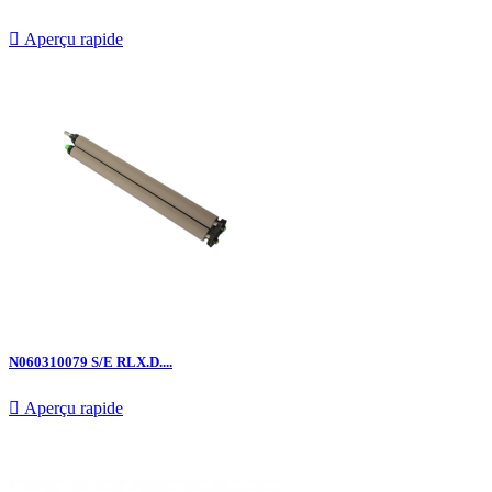

Aperçu rapide
N060310079 S/E RLX.D....

Aperçu rapide