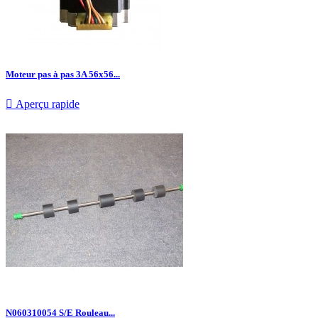
Moteur pas à pas 3A 56x56...

Aperçu rapide
N060310054 S/E Rouleau...