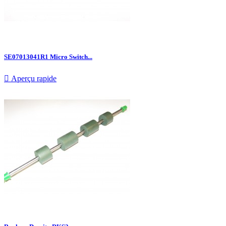
SE07013041R1 Micro Switch...

Aperçu rapide