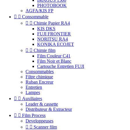
IMAGUS 1500
PHOTOBOOK
AGFA/KIS FP


Consommable


Chimie Papier RA4
KIS DKS
FUJI FRONTIER
NORITSU RA4
KONIKA ECOJET


Chimie film
Film Couleur C41
Film Noir et Blanc
Cartouche Entretien FUJI
Consommables
Filtre chimique
Ruban Encreur
Entretien
Lampes


Auxiliaires
Leader & cassette
Distributeur & Extracteur


Film Process
Developpeuses


Scanner film