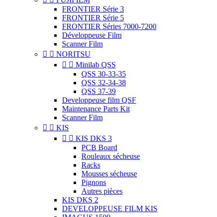
FRONTIER Série 3
FRONTIER Série 5
FRONTIER Séries 7000-7200
Développeuse Film
Scanner Film


NORITSU


Minilab QSS
QSS 30-33-35
QSS 32-34-38
QSS 37-39
Developpeuse film QSF
Maintenance Parts Kit
Scanner Film


KIS


KIS DKS 3
PCB Board
Rouleaux sécheuse
Racks
Mousses sécheuse
Pignons
Autres pièces
KIS DKS 2
DEVELOPPEUSE FILM KIS