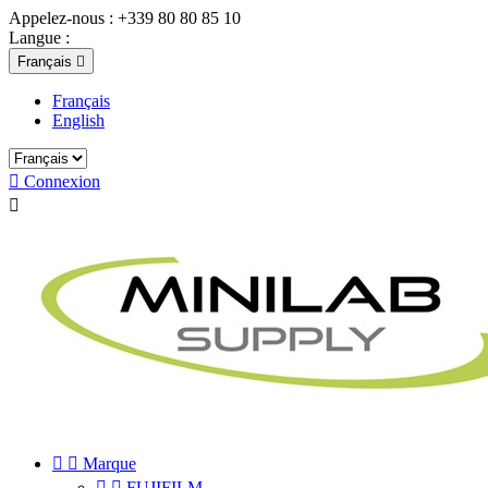
Appelez-nous :
+339 80 80 85 10
Langue :
Français

Français
English

Connexion



Marque


FUJIFILM