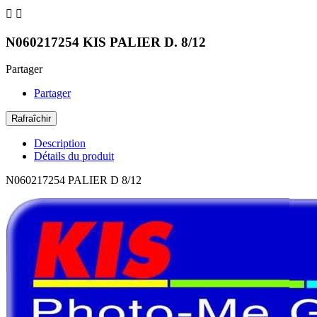


N060217254 KIS PALIER D. 8/12
Partager
Partager
Description
Détails du produit
N060217254 PALIER D 8/12