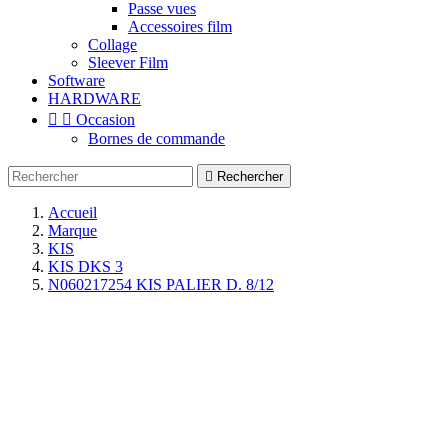
Passe vues
Accessoires film
Collage
Sleever Film
Software
HARDWARE


Occasion
Bornes de commande

Rechercher
Accueil
Marque
KIS
KIS DKS 3
N060217254 KIS PALIER D. 8/12