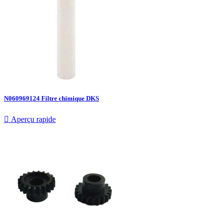
N060969124 Filtre chimique DKS

Aperçu rapide