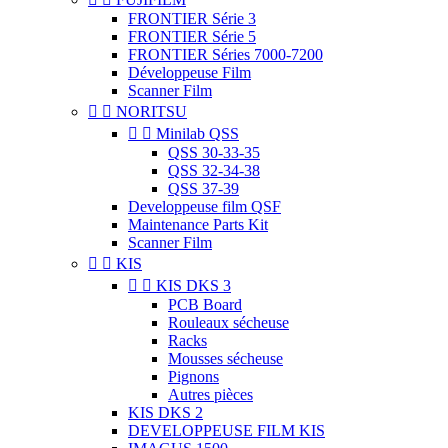
FRONTIER Série 3
FRONTIER Série 5
FRONTIER Séries 7000-7200
Développeuse Film
Scanner Film


NORITSU


Minilab QSS
QSS 30-33-35
QSS 32-34-38
QSS 37-39
Developpeuse film QSF
Maintenance Parts Kit
Scanner Film


KIS


KIS DKS 3
PCB Board
Rouleaux sécheuse
Racks
Mousses sécheuse
Pignons
Autres pièces
KIS DKS 2
DEVELOPPEUSE FILM KIS