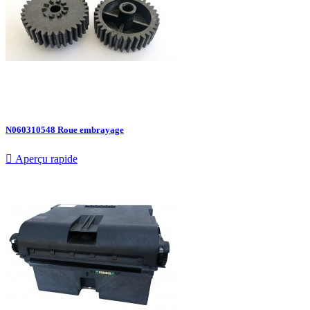
N060310548 Roue embrayage

Aperçu rapide