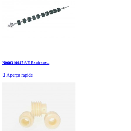
N060310047 S/E Rouleaux...

Aperçu rapide