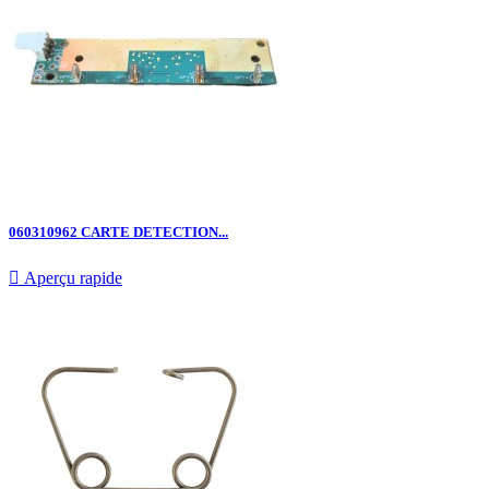
060310962 CARTE DETECTION...

Aperçu rapide