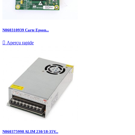
N060310939 Carte Epson...

Aperçu rapide
N060375998 ALIM 230/18-35V...