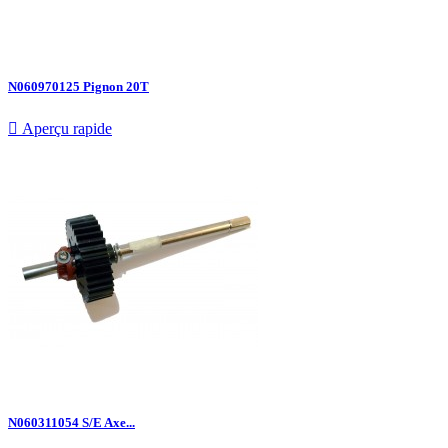
N060970125 Pignon 20T

Aperçu rapide
N060311054 S/E Axe...