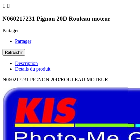


N060217231 Pignon 20D Rouleau moteur
Partager
Partager
Description
Détails du produit
N060217231 PIGNON 20D/ROULEAU MOTEUR