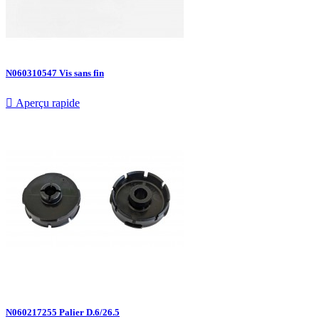
N060310547 Vis sans fin

Aperçu rapide
N060217255 Palier D.6/26.5