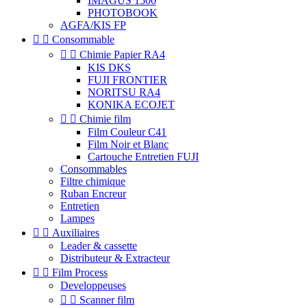
IMAGUS 1500
PHOTOBOOK
AGFA/KIS FP


Consommable


Chimie Papier RA4
KIS DKS
FUJI FRONTIER
NORITSU RA4
KONIKA ECOJET


Chimie film
Film Couleur C41
Film Noir et Blanc
Cartouche Entretien FUJI
Consommables
Filtre chimique
Ruban Encreur
Entretien
Lampes


Auxiliaires
Leader & cassette
Distributeur & Extracteur


Film Process
Developpeuses


Scanner film