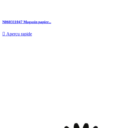
N060311047 Magasin papier...

Aperçu rapide