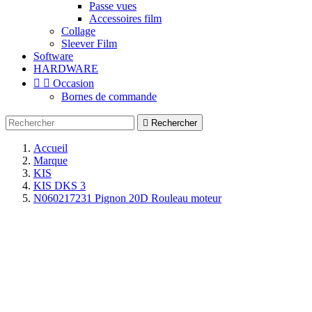
Passe vues
Accessoires film
Collage
Sleever Film
Software
HARDWARE


Occasion
Bornes de commande

Rechercher
Accueil
Marque
KIS
KIS DKS 3
N060217231 Pignon 20D Rouleau moteur