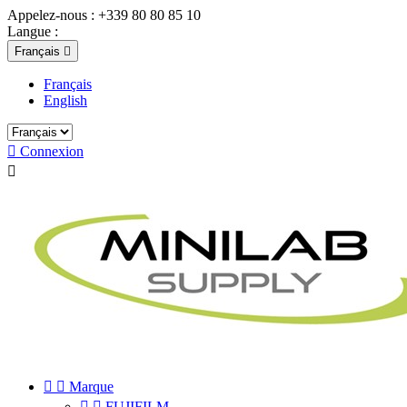
Appelez-nous :
+339 80 80 85 10
Langue :
Français

Français
English

Connexion



Marque


FUJIFILM