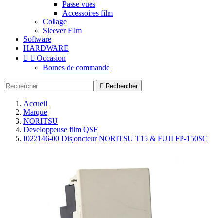
Passe vues
Accessoires film
Collage
Sleever Film
Software
HARDWARE


Occasion
Bornes de commande

Rechercher
Accueil
Marque
NORITSU
Developpeuse film QSF
I022146-00 Disjoncteur NORITSU T15 & FUJI FP-150SC