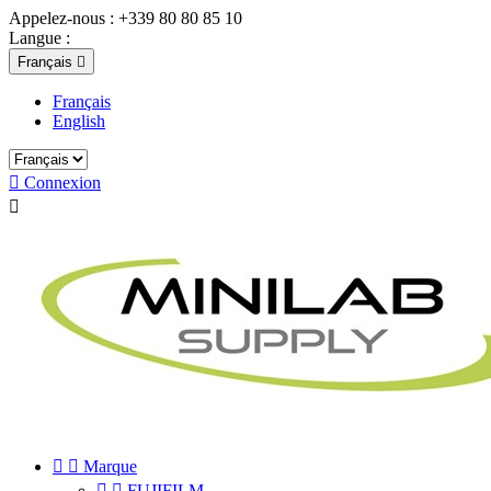
Appelez-nous :
+339 80 80 85 10
Langue :
Français

Français
English

Connexion



Marque


FUJIFILM