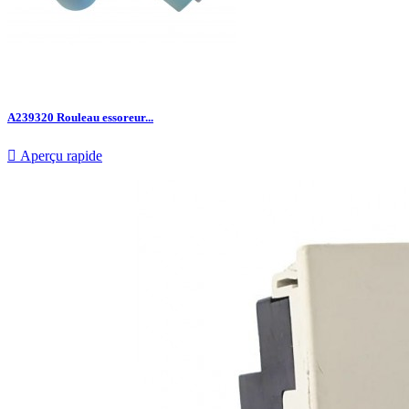
A239320 Rouleau essoreur...

Aperçu rapide