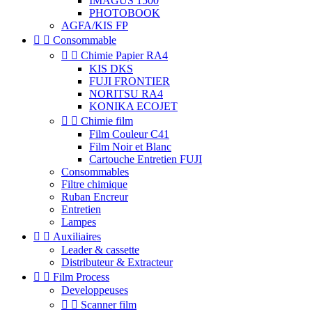
IMAGUS 1500
PHOTOBOOK
AGFA/KIS FP


Consommable


Chimie Papier RA4
KIS DKS
FUJI FRONTIER
NORITSU RA4
KONIKA ECOJET


Chimie film
Film Couleur C41
Film Noir et Blanc
Cartouche Entretien FUJI
Consommables
Filtre chimique
Ruban Encreur
Entretien
Lampes


Auxiliaires
Leader & cassette
Distributeur & Extracteur


Film Process
Developpeuses


Scanner film