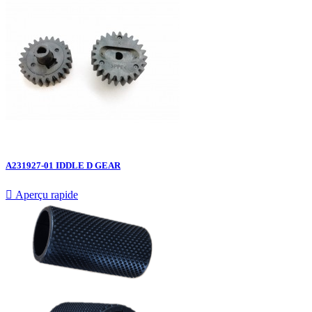
A231927-01 IDDLE D GEAR

Aperçu rapide