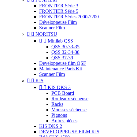
FRONTIER Série 3
FRONTIER Série 5
FRONTIER Séries 7000-7200
Développeuse Film
Scanner Film


NORITSU


Minilab QSS
QSS 30-33-35
QSS 32-34-38
QSS 37-39
Developpeuse film QSF
Maintenance Parts Kit
Scanner Film


KIS


KIS DKS 3
PCB Board
Rouleaux sécheuse
Racks
Mousses sécheuse
Pignons
Autres pièces
KIS DKS 2
DEVELOPPEUSE FILM KIS