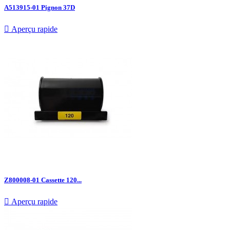
A513915-01 Pignon 37D

Aperçu rapide
Z800008-01 Cassette 120...

Aperçu rapide