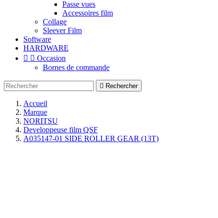
Passe vues
Accessoires film
Collage
Sleever Film
Software
HARDWARE


Occasion
Bornes de commande

Rechercher
Accueil
Marque
NORITSU
Developpeuse film QSF
A035147-01 SIDE ROLLER GEAR (13T)