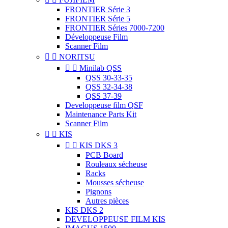
FRONTIER Série 3
FRONTIER Série 5
FRONTIER Séries 7000-7200
Développeuse Film
Scanner Film


NORITSU


Minilab QSS
QSS 30-33-35
QSS 32-34-38
QSS 37-39
Developpeuse film QSF
Maintenance Parts Kit
Scanner Film


KIS


KIS DKS 3
PCB Board
Rouleaux sécheuse
Racks
Mousses sécheuse
Pignons
Autres pièces
KIS DKS 2
DEVELOPPEUSE FILM KIS