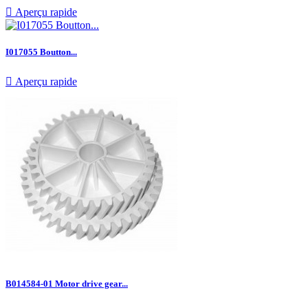

Aperçu rapide
I017055 Boutton...

Aperçu rapide
B014584-01 Motor drive gear...