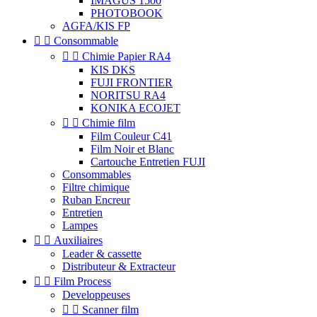
IMAGUS 1500
PHOTOBOOK
AGFA/KIS FP


Consommable


Chimie Papier RA4
KIS DKS
FUJI FRONTIER
NORITSU RA4
KONIKA ECOJET


Chimie film
Film Couleur C41
Film Noir et Blanc
Cartouche Entretien FUJI
Consommables
Filtre chimique
Ruban Encreur
Entretien
Lampes


Auxiliaires
Leader & cassette
Distributeur & Extracteur


Film Process
Developpeuses


Scanner film