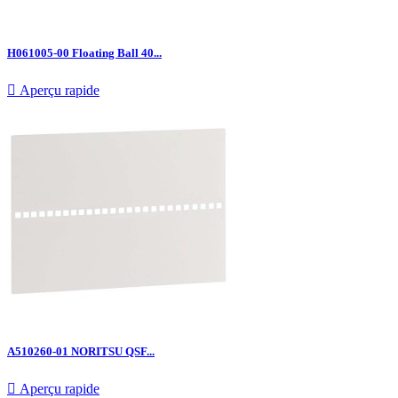
H061005-00 Floating Ball 40...

Aperçu rapide
A510260-01 NORITSU QSF...

Aperçu rapide