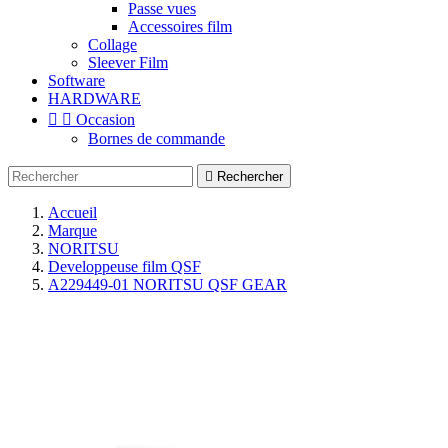
Passe vues
Accessoires film
Collage
Sleever Film
Software
HARDWARE


Occasion
Bornes de commande

Rechercher
Accueil
Marque
NORITSU
Developpeuse film QSF
A229449-01 NORITSU QSF GEAR