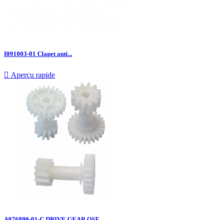
I091003-01 Clapet anti...

Aperçu rapide
A076899-01-C DRIVE GEAR QSF...