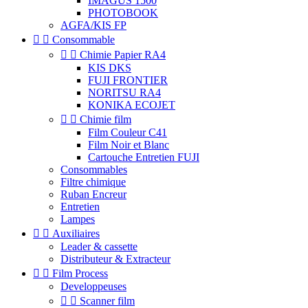
IMAGUS 1500
PHOTOBOOK
AGFA/KIS FP


Consommable


Chimie Papier RA4
KIS DKS
FUJI FRONTIER
NORITSU RA4
KONIKA ECOJET


Chimie film
Film Couleur C41
Film Noir et Blanc
Cartouche Entretien FUJI
Consommables
Filtre chimique
Ruban Encreur
Entretien
Lampes


Auxiliaires
Leader & cassette
Distributeur & Extracteur


Film Process
Developpeuses


Scanner film