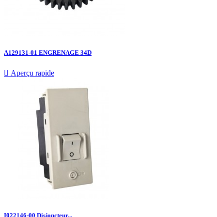
A129131-01 ENGRENAGE 34D

Aperçu rapide
I022146-00 Disjoncteur...