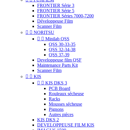
FRONTIER Série 3
FRONTIER Série 5
FRONTIER Séries 7000-7200
Développeuse Film
Scanner Film


NORITSU


Minilab QSS
QSS 30-33-35
QSS 32-34-38
QSS 37-39
Developpeuse film QSF
Maintenance Parts Kit
Scanner Film


KIS


KIS DKS 3
PCB Board
Rouleaux sécheuse
Racks
Mousses sécheuse
Pignons
Autres pièces
KIS DKS 2
DEVELOPPEUSE FILM KIS