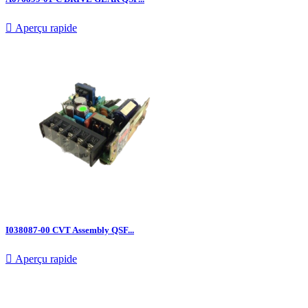

Aperçu rapide
I038087-00 CVT Assembly QSF...

Aperçu rapide