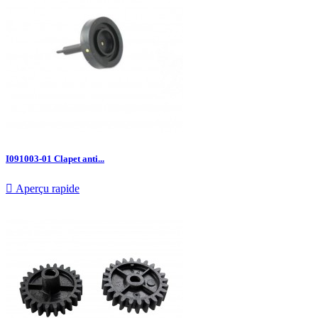
I091003-01 Clapet anti...

Aperçu rapide