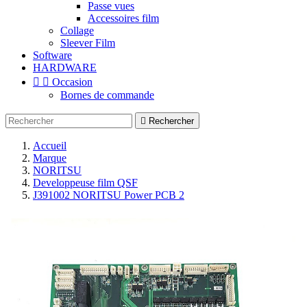
Passe vues
Accessoires film
Collage
Sleever Film
Software
HARDWARE


Occasion
Bornes de commande

Rechercher
Accueil
Marque
NORITSU
Developpeuse film QSF
J391002 NORITSU Power PCB 2