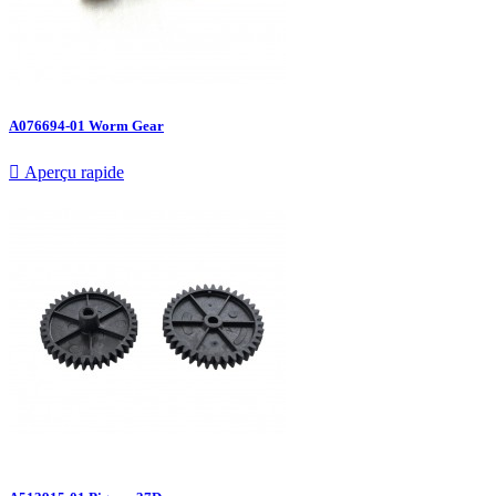
A076694-01 Worm Gear

Aperçu rapide