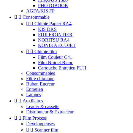
IMAGUS 1500
PHOTOBOOK
AGFA/KIS FP


Consommable


Chimie Papier RA4
KIS DKS
FUJI FRONTIER
NORITSU RA4
KONIKA ECOJET


Chimie film
Film Couleur C41
Film Noir et Blanc
Cartouche Entretien FUJI
Consommables
Filtre chimique
Ruban Encreur
Entretien
Lampes


Auxiliaires
Leader & cassette
Distributeur & Extracteur


Film Process
Developpeuses


Scanner film