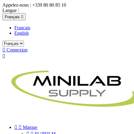
Appelez-nous :
+339 80 80 85 10
Langue :
Français

Français
English

Connexion



Marque


FUJIFILM