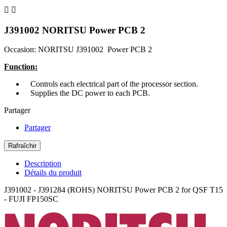


J391002 NORITSU Power PCB 2
Occasion: NORITSU J391002 Power PCB 2
Function:
Controls each electrical part of the processor section.
Supplies the DC power to each PCB.
Partager
Partager
Description
Détails du produit
J391002 - J391284 (ROHS) NORITSU Power PCB 2 for QSF T15
- FUJI FP150SC