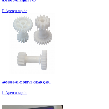
A513915-01 Pignon 37D

Aperçu rapide
A076899-01-C DRIVE GEAR QSF...

Aperçu rapide