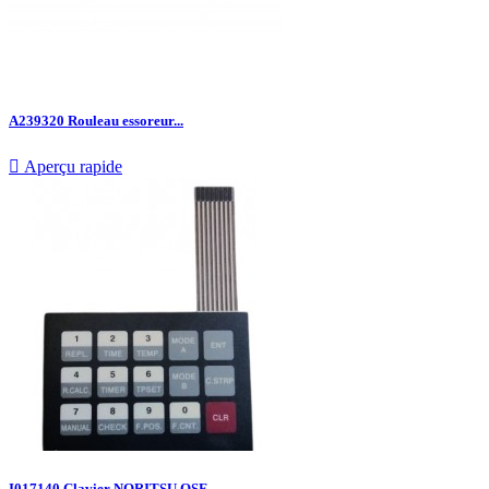
A239320 Rouleau essoreur...

Aperçu rapide
I017140 Clavier NORITSU QSF...