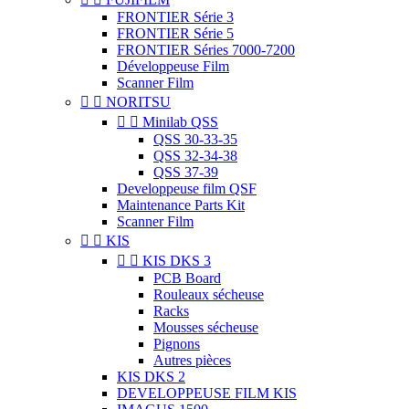
FRONTIER Série 3
FRONTIER Série 5
FRONTIER Séries 7000-7200
Développeuse Film
Scanner Film


NORITSU


Minilab QSS
QSS 30-33-35
QSS 32-34-38
QSS 37-39
Developpeuse film QSF
Maintenance Parts Kit
Scanner Film


KIS


KIS DKS 3
PCB Board
Rouleaux sécheuse
Racks
Mousses sécheuse
Pignons
Autres pièces
KIS DKS 2
DEVELOPPEUSE FILM KIS