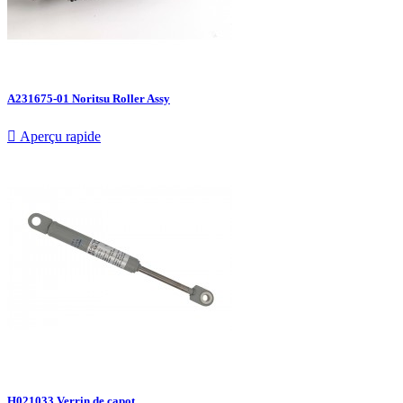
A231675-01 Noritsu Roller Assy

Aperçu rapide
H021033 Verrin de capot...