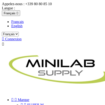
Appelez-nous :
+339 80 80 85 10
Langue :
Français

Français
English

Connexion



Marque


FUJIFILM