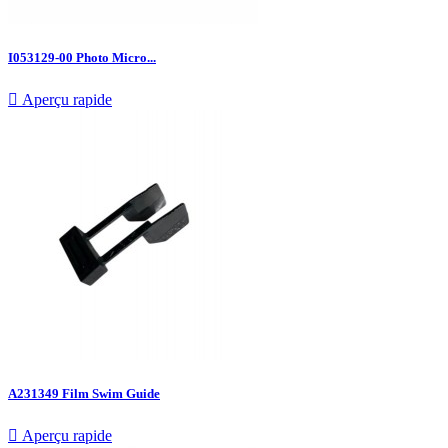
I053129-00 Photo Micro...

Aperçu rapide
A231349 Film Swim Guide

Aperçu rapide