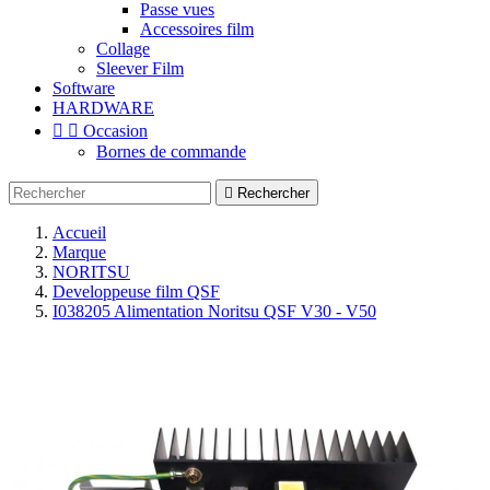
Passe vues
Accessoires film
Collage
Sleever Film
Software
HARDWARE


Occasion
Bornes de commande

Rechercher
Accueil
Marque
NORITSU
Developpeuse film QSF
I038205 Alimentation Noritsu QSF V30 - V50