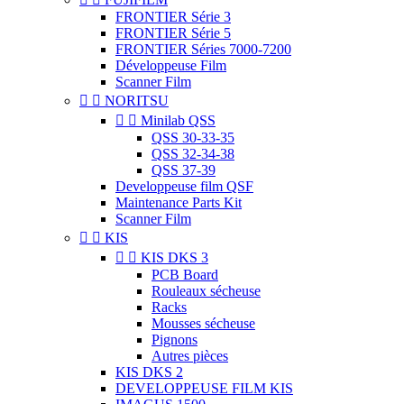
FRONTIER Série 3
FRONTIER Série 5
FRONTIER Séries 7000-7200
Développeuse Film
Scanner Film


NORITSU


Minilab QSS
QSS 30-33-35
QSS 32-34-38
QSS 37-39
Developpeuse film QSF
Maintenance Parts Kit
Scanner Film


KIS


KIS DKS 3
PCB Board
Rouleaux sécheuse
Racks
Mousses sécheuse
Pignons
Autres pièces
KIS DKS 2
DEVELOPPEUSE FILM KIS