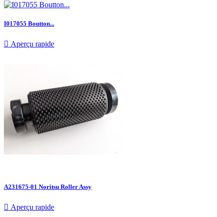
I017055 Boutton...

Aperçu rapide
A231675-01 Noritsu Roller Assy

Aperçu rapide