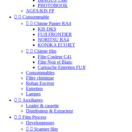
IMAGUS 1500
PHOTOBOOK
AGFA/KIS FP


Consommable


Chimie Papier RA4
KIS DKS
FUJI FRONTIER
NORITSU RA4
KONIKA ECOJET


Chimie film
Film Couleur C41
Film Noir et Blanc
Cartouche Entretien FUJI
Consommables
Filtre chimique
Ruban Encreur
Entretien
Lampes


Auxiliaires
Leader & cassette
Distributeur & Extracteur


Film Process
Developpeuses


Scanner film