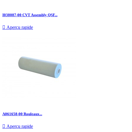
I038087-00 CVT Assembly QSF...

Aperçu rapide
A061658-00 Rouleaux...

Aperçu rapide