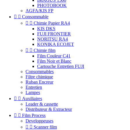
IMAGUS 1500
PHOTOBOOK
AGFA/KIS FP


Consommable


Chimie Papier RA4
KIS DKS
FUJI FRONTIER
NORITSU RA4
KONIKA ECOJET


Chimie film
Film Couleur C41
Film Noir et Blanc
Cartouche Entretien FUJI
Consommables
Filtre chimique
Ruban Encreur
Entretien
Lampes


Auxiliaires
Leader & cassette
Distributeur & Extracteur


Film Process
Developpeuses


Scanner film