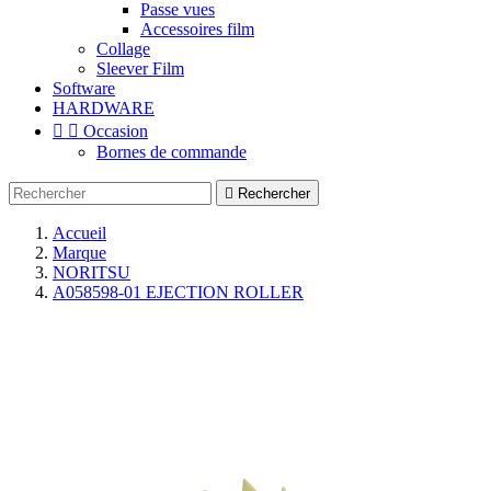
Passe vues
Accessoires film
Collage
Sleever Film
Software
HARDWARE


Occasion
Bornes de commande

Rechercher
Accueil
Marque
NORITSU
A058598-01 EJECTION ROLLER