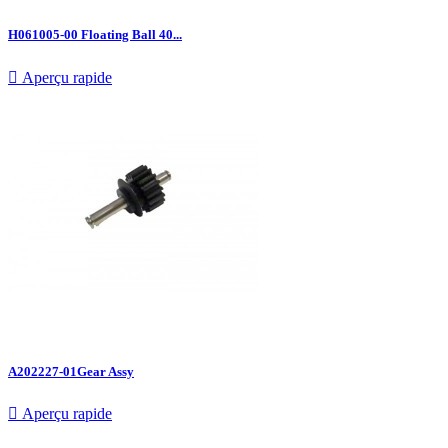
H061005-00 Floating Ball 40...

Aperçu rapide
A202227-01Gear Assy

Aperçu rapide