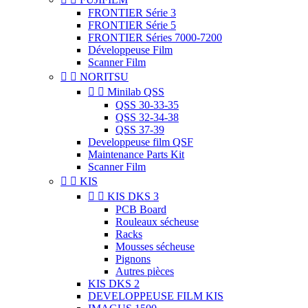
FRONTIER Série 3
FRONTIER Série 5
FRONTIER Séries 7000-7200
Développeuse Film
Scanner Film


NORITSU


Minilab QSS
QSS 30-33-35
QSS 32-34-38
QSS 37-39
Developpeuse film QSF
Maintenance Parts Kit
Scanner Film


KIS


KIS DKS 3
PCB Board
Rouleaux sécheuse
Racks
Mousses sécheuse
Pignons
Autres pièces
KIS DKS 2
DEVELOPPEUSE FILM KIS