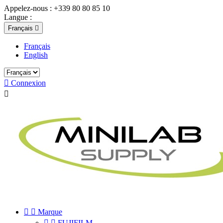
Appelez-nous :
+339 80 80 85 10
Langue :
Français

Français
English

Connexion



Marque


FUJIFILM