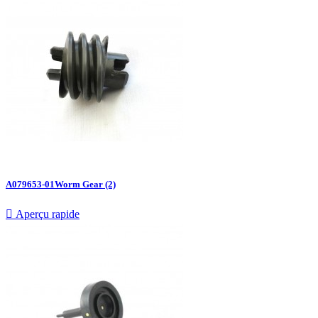
A079653-01Worm Gear (2)

Aperçu rapide