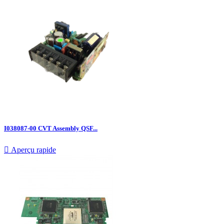
I038087-00 CVT Assembly QSF...

Aperçu rapide