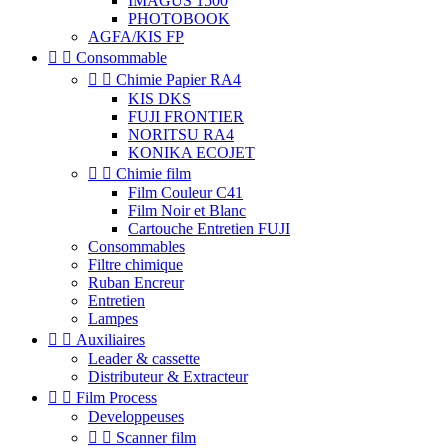
IMAGUS 1500
PHOTOBOOK
AGFA/KIS FP


Consommable


Chimie Papier RA4
KIS DKS
FUJI FRONTIER
NORITSU RA4
KONIKA ECOJET


Chimie film
Film Couleur C41
Film Noir et Blanc
Cartouche Entretien FUJI
Consommables
Filtre chimique
Ruban Encreur
Entretien
Lampes


Auxiliaires
Leader & cassette
Distributeur & Extracteur


Film Process
Developpeuses


Scanner film