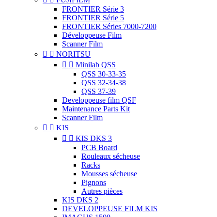
FRONTIER Série 3
FRONTIER Série 5
FRONTIER Séries 7000-7200
Développeuse Film
Scanner Film


NORITSU


Minilab QSS
QSS 30-33-35
QSS 32-34-38
QSS 37-39
Developpeuse film QSF
Maintenance Parts Kit
Scanner Film


KIS


KIS DKS 3
PCB Board
Rouleaux sécheuse
Racks
Mousses sécheuse
Pignons
Autres pièces
KIS DKS 2
DEVELOPPEUSE FILM KIS