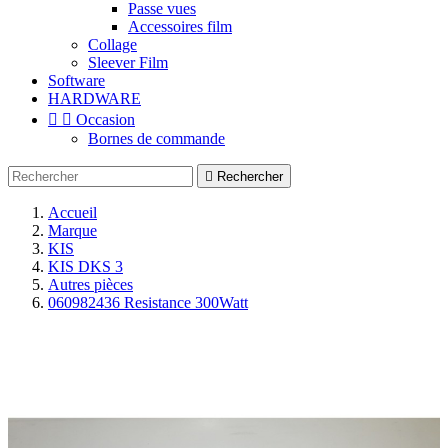
Passe vues
Accessoires film
Collage
Sleever Film
Software
HARDWARE


Occasion
Bornes de commande

Rechercher
Accueil
Marque
KIS
KIS DKS 3
Autres pièces
060982436 Resistance 300Watt