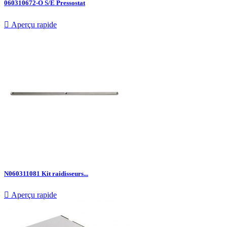
060310672-O S/E Pressostat

Aperçu rapide
N060311081 Kit raidisseurs...

Aperçu rapide