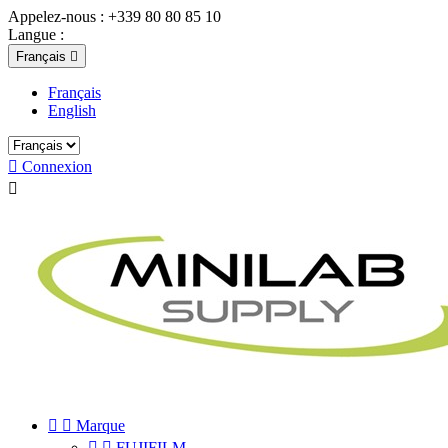
Appelez-nous :
+339 80 80 85 10
Langue :
Français

Français
English

Connexion



Marque


FUJIFILM