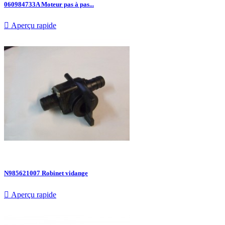
060984733A Moteur pas à pas...

Aperçu rapide
N985621007 Robinet vidange

Aperçu rapide