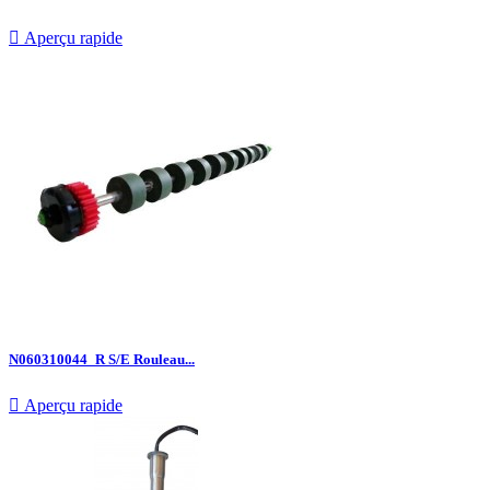

Aperçu rapide
N060310044_R S/E Rouleau...

Aperçu rapide