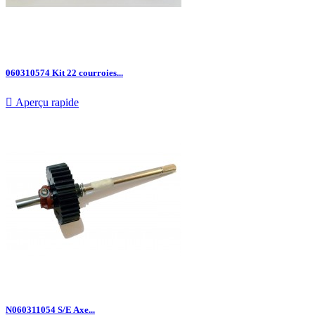
060310574 Kit 22 courroies...

Aperçu rapide
N060311054 S/E Axe...