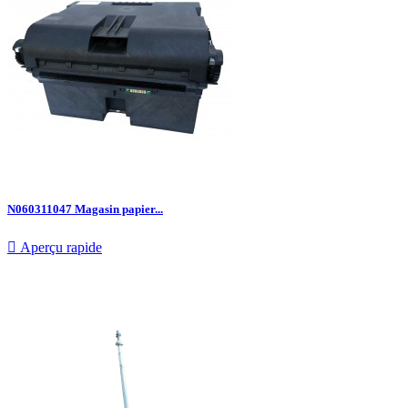
N060311047 Magasin papier...

Aperçu rapide