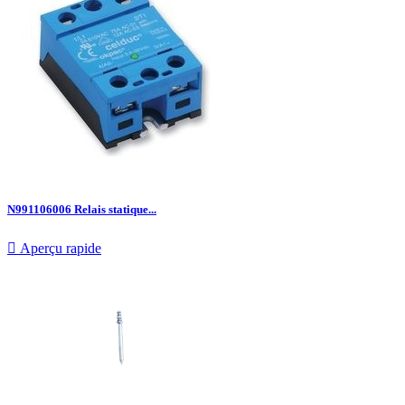
N991106006 Relais statique...

Aperçu rapide