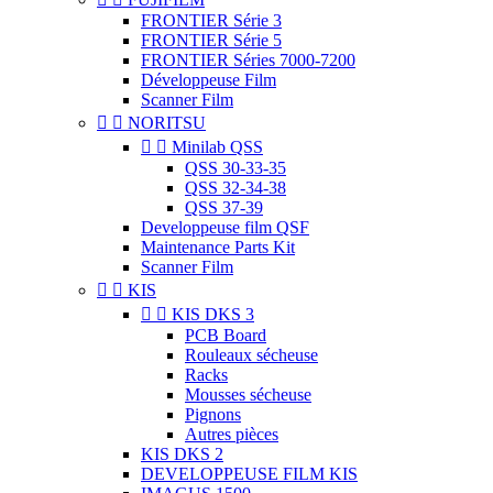
FRONTIER Série 3
FRONTIER Série 5
FRONTIER Séries 7000-7200
Développeuse Film
Scanner Film


NORITSU


Minilab QSS
QSS 30-33-35
QSS 32-34-38
QSS 37-39
Developpeuse film QSF
Maintenance Parts Kit
Scanner Film


KIS


KIS DKS 3
PCB Board
Rouleaux sécheuse
Racks
Mousses sécheuse
Pignons
Autres pièces
KIS DKS 2
DEVELOPPEUSE FILM KIS