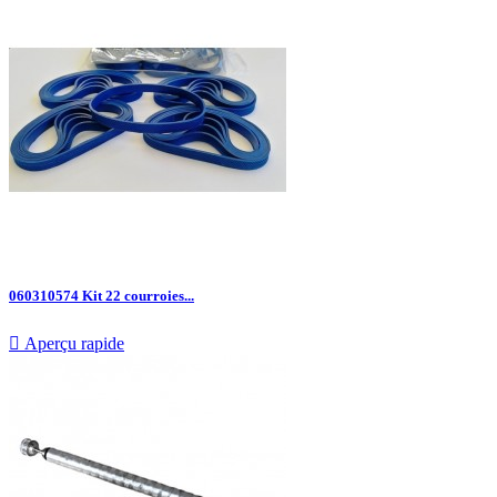
060310574 Kit 22 courroies...

Aperçu rapide