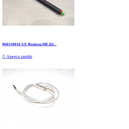
060310016 S/E Rouleau.ME.D2...

Aperçu rapide