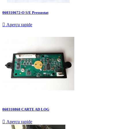
060310672-O S/E Pressostat

Aperçu rapide
060310868 CARTE AD LOG

Aperçu rapide