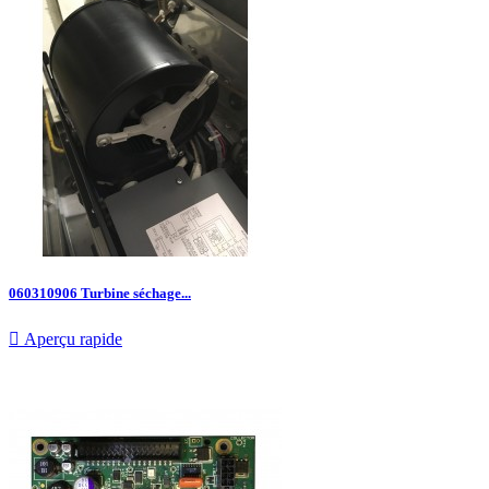
060310906 Turbine séchage...

Aperçu rapide