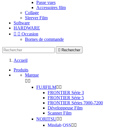
Passe vues
Accessoires film
Collage
Sleever Film
Software
HARDWARE


Occasion
Bornes de commande

Rechercher
Accueil
Produits
Marque


FUJIFILM


FRONTIER Série 3
FRONTIER Série 5
FRONTIER Séries 7000-7200
Développeuse Film
Scanner Film
NORITSU


Minilab QSS

