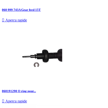
060 999 743A Gear feed 15T

Aperçu rapide
060191290 O ring pour...

Aperçu rapide