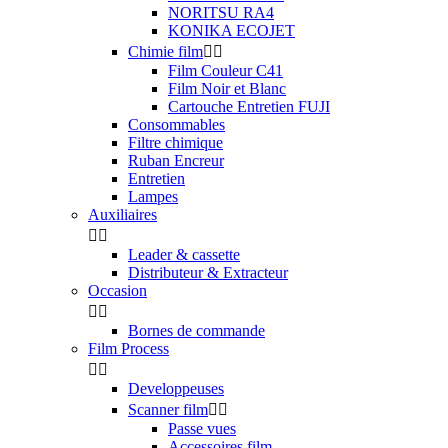
NORITSU RA4
KONIKA ECOJET
Chimie film


Film Couleur C41
Film Noir et Blanc
Cartouche Entretien FUJI
Consommables
Filtre chimique
Ruban Encreur
Entretien
Lampes
Auxiliaires


Leader & cassette
Distributeur & Extracteur
Occasion


Bornes de commande
Film Process


Developpeuses
Scanner film


Passe vues
Accessoires film