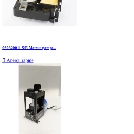
060320011 S/E Moteur pompe...

Aperçu rapide