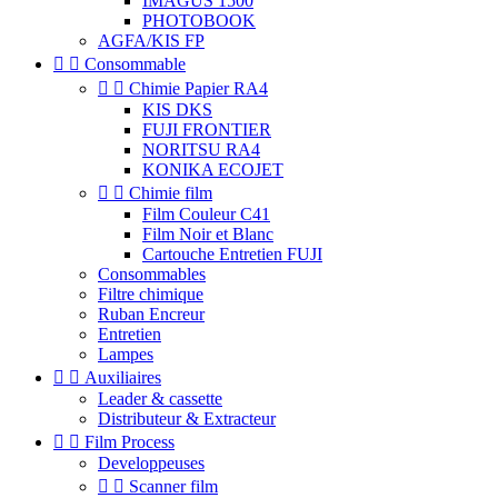
IMAGUS 1500
PHOTOBOOK
AGFA/KIS FP


Consommable


Chimie Papier RA4
KIS DKS
FUJI FRONTIER
NORITSU RA4
KONIKA ECOJET


Chimie film
Film Couleur C41
Film Noir et Blanc
Cartouche Entretien FUJI
Consommables
Filtre chimique
Ruban Encreur
Entretien
Lampes


Auxiliaires
Leader & cassette
Distributeur & Extracteur


Film Process
Developpeuses


Scanner film