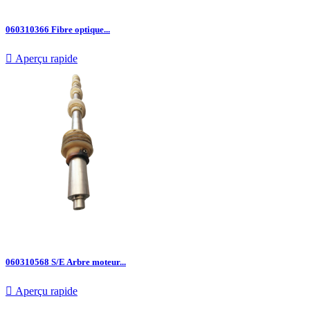
060310366 Fibre optique...

Aperçu rapide
060310568 S/E Arbre moteur...

Aperçu rapide