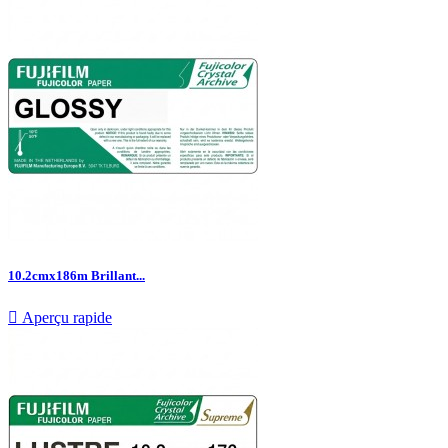
10.2cmx186m Brillant...

Aperçu rapide