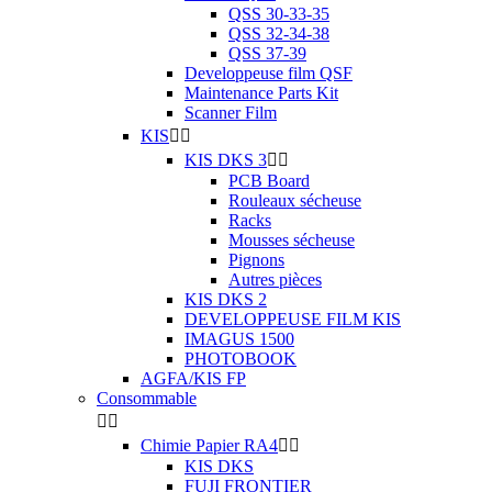
QSS 30-33-35
QSS 32-34-38
QSS 37-39
Developpeuse film QSF
Maintenance Parts Kit
Scanner Film
KIS


KIS DKS 3


PCB Board
Rouleaux sécheuse
Racks
Mousses sécheuse
Pignons
Autres pièces
KIS DKS 2
DEVELOPPEUSE FILM KIS
IMAGUS 1500
PHOTOBOOK
AGFA/KIS FP
Consommable


Chimie Papier RA4


KIS DKS
FUJI FRONTIER