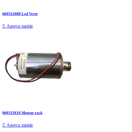
060311088 Led Verte

Aperçu rapide
060311816 Moteur rack

Aperçu rapide