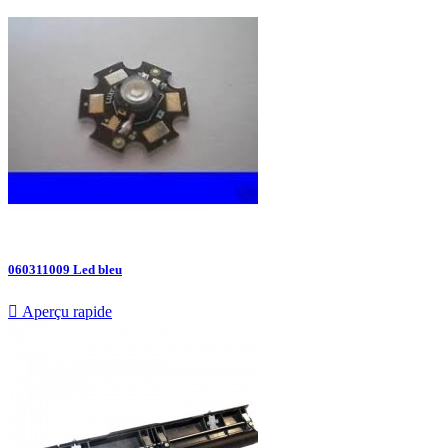
060311009 Led bleu

Aperçu rapide