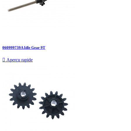
060999739A Idle Gear 9T

Aperçu rapide