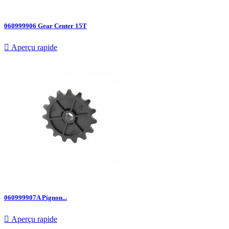
060999906 Gear Center 15T

Aperçu rapide
060999907A Pignon...

Aperçu rapide