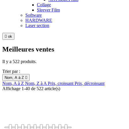
Collage
Sleever Film
Software
HARDWARE
Laser section

ok
Meilleures ventes
Il y a 522 produits.
Trier par :
Nom, A à Z

Nom, A à Z
Nom, Z à A
Prix, croissant
Prix, décroissant
Affichage 1-40 de 522 article(s)