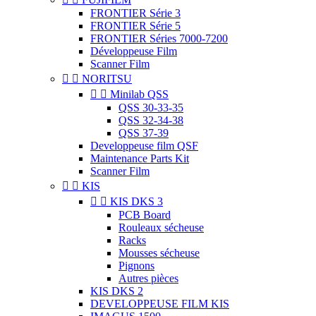
FRONTIER Série 3
FRONTIER Série 5
FRONTIER Séries 7000-7200
Développeuse Film
Scanner Film


NORITSU


Minilab QSS
QSS 30-33-35
QSS 32-34-38
QSS 37-39
Developpeuse film QSF
Maintenance Parts Kit
Scanner Film


KIS


KIS DKS 3
PCB Board
Rouleaux sécheuse
Racks
Mousses sécheuse
Pignons
Autres pièces
KIS DKS 2
DEVELOPPEUSE FILM KIS