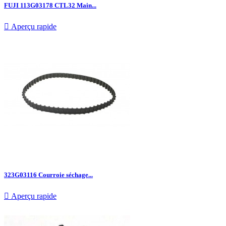
FUJI 113G03178 CTL32 Main...

Aperçu rapide
323G03116 Courroie séchage...

Aperçu rapide