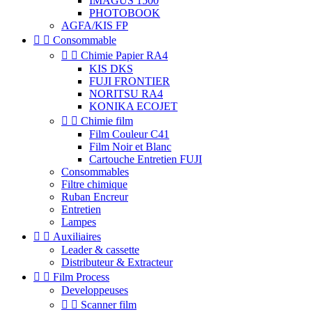
IMAGUS 1500
PHOTOBOOK
AGFA/KIS FP


Consommable


Chimie Papier RA4
KIS DKS
FUJI FRONTIER
NORITSU RA4
KONIKA ECOJET


Chimie film
Film Couleur C41
Film Noir et Blanc
Cartouche Entretien FUJI
Consommables
Filtre chimique
Ruban Encreur
Entretien
Lampes


Auxiliaires
Leader & cassette
Distributeur & Extracteur


Film Process
Developpeuses


Scanner film