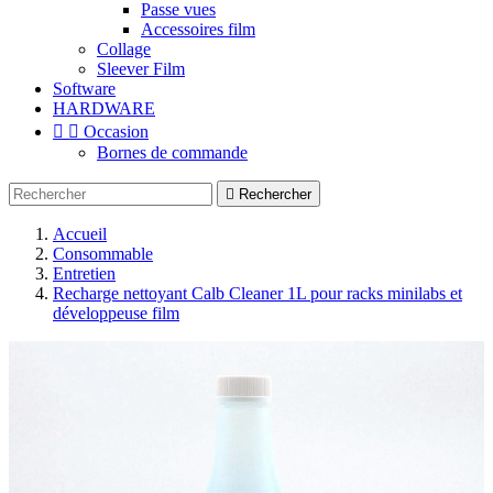
Passe vues
Accessoires film
Collage
Sleever Film
Software
HARDWARE


Occasion
Bornes de commande

Rechercher
Accueil
Consommable
Entretien
Recharge nettoyant Calb Cleaner 1L pour racks minilabs et
développeuse film