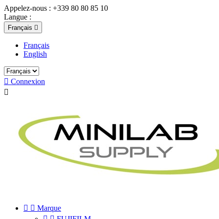
Appelez-nous :
+339 80 80 85 10
Langue :
Français

Français
English

Connexion



Marque


FUJIFILM