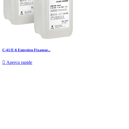
C-41/E-6 Entretien Fixateur...

Aperçu rapide