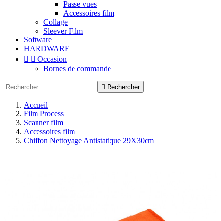
Passe vues
Accessoires film
Collage
Sleever Film
Software
HARDWARE


Occasion
Bornes de commande

Rechercher
Accueil
Film Process
Scanner film
Accessoires film
Chiffon Nettoyage Antistatique 29X30cm