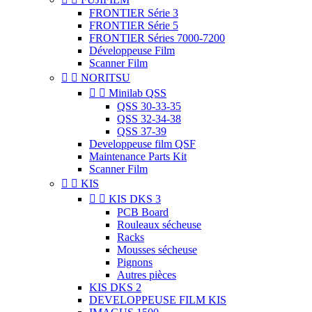
FRONTIER Série 3
FRONTIER Série 5
FRONTIER Séries 7000-7200
Développeuse Film
Scanner Film


NORITSU


Minilab QSS
QSS 30-33-35
QSS 32-34-38
QSS 37-39
Developpeuse film QSF
Maintenance Parts Kit
Scanner Film


KIS


KIS DKS 3
PCB Board
Rouleaux sécheuse
Racks
Mousses sécheuse
Pignons
Autres pièces
KIS DKS 2
DEVELOPPEUSE FILM KIS