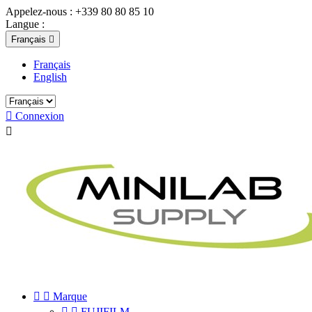
Appelez-nous :
+339 80 80 85 10
Langue :
Français

Français
English

Connexion



Marque


FUJIFILM