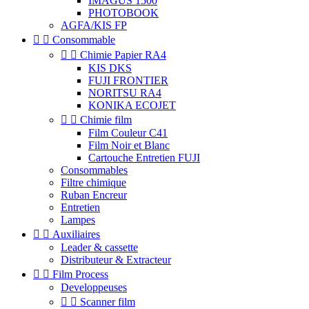
IMAGUS 1500
PHOTOBOOK
AGFA/KIS FP


Consommable


Chimie Papier RA4
KIS DKS
FUJI FRONTIER
NORITSU RA4
KONIKA ECOJET


Chimie film
Film Couleur C41
Film Noir et Blanc
Cartouche Entretien FUJI
Consommables
Filtre chimique
Ruban Encreur
Entretien
Lampes


Auxiliaires
Leader & cassette
Distributeur & Extracteur


Film Process
Developpeuses


Scanner film