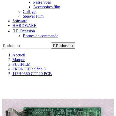
Passe vues
Accessoires film
Collage
Sleever Film
Software
HARDWARE


Occasion
Bornes de commande

Rechercher
Accueil
Marque
FUJIFILM
FRONTIER Série 3
113H0360 CTP20 PCB