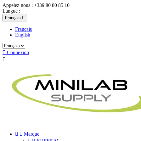
Appelez-nous :
+339 80 80 85 10
Langue :
Français

Français
English

Connexion



Marque


FUJIFILM