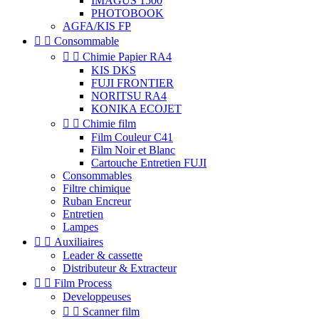
IMAGUS 1500
PHOTOBOOK
AGFA/KIS FP


Consommable


Chimie Papier RA4
KIS DKS
FUJI FRONTIER
NORITSU RA4
KONIKA ECOJET


Chimie film
Film Couleur C41
Film Noir et Blanc
Cartouche Entretien FUJI
Consommables
Filtre chimique
Ruban Encreur
Entretien
Lampes


Auxiliaires
Leader & cassette
Distributeur & Extracteur


Film Process
Developpeuses


Scanner film