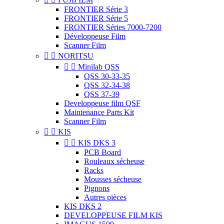
FRONTIER Série 3
FRONTIER Série 5
FRONTIER Séries 7000-7200
Développeuse Film
Scanner Film


NORITSU


Minilab QSS
QSS 30-33-35
QSS 32-34-38
QSS 37-39
Developpeuse film QSF
Maintenance Parts Kit
Scanner Film


KIS


KIS DKS 3
PCB Board
Rouleaux sécheuse
Racks
Mousses sécheuse
Pignons
Autres pièces
KIS DKS 2
DEVELOPPEUSE FILM KIS