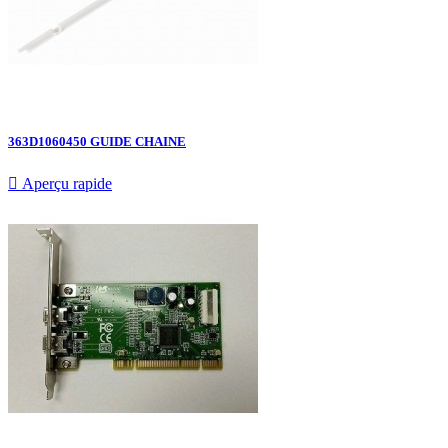
363D1060450 GUIDE CHAINE

Aperçu rapide