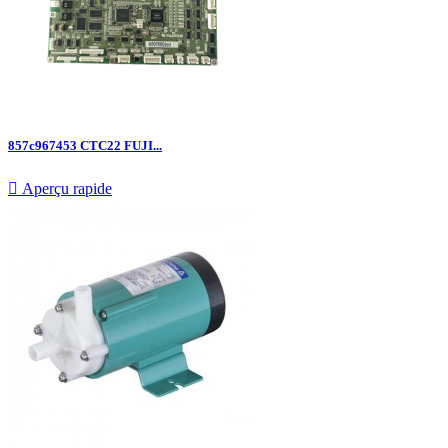
857c967453 CTC22 FUJI...

Aperçu rapide