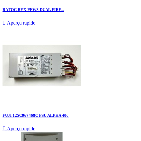
RATOC REX-PFW3 DUAL FIRE...

Aperçu rapide
FUJI 125C967468C PSU ALPHA 400

Aperçu rapide