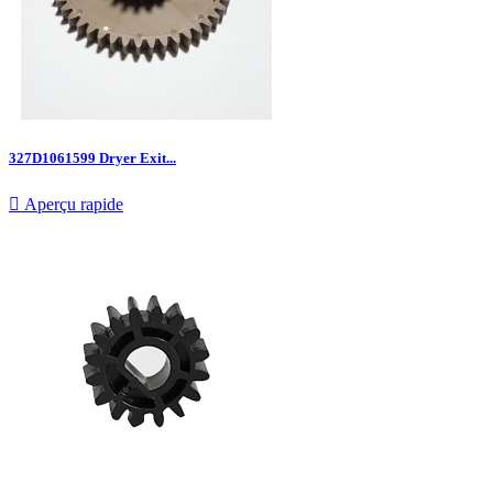
327D1061599 Dryer Exit...

Aperçu rapide