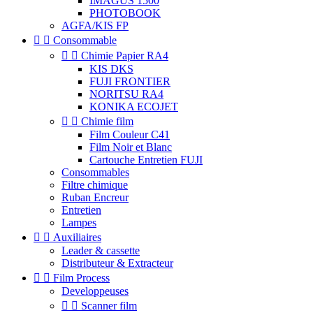
IMAGUS 1500
PHOTOBOOK
AGFA/KIS FP


Consommable


Chimie Papier RA4
KIS DKS
FUJI FRONTIER
NORITSU RA4
KONIKA ECOJET


Chimie film
Film Couleur C41
Film Noir et Blanc
Cartouche Entretien FUJI
Consommables
Filtre chimique
Ruban Encreur
Entretien
Lampes


Auxiliaires
Leader & cassette
Distributeur & Extracteur


Film Process
Developpeuses


Scanner film