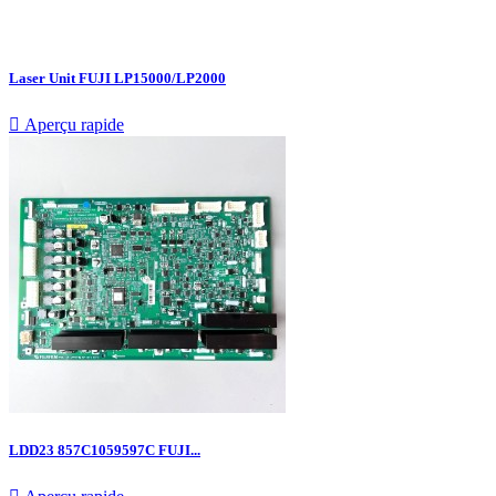
Laser Unit FUJI LP15000/LP2000

Aperçu rapide
LDD23 857C1059597C FUJI...