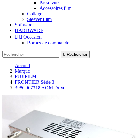
Passe vues
Accessoires film
Collage
Sleever Film
Software
HARDWARE


Occasion
Bornes de commande

Rechercher
Accueil
Marque
FUJIFILM
FRONTIER Série 3
398C967318 AOM Driver