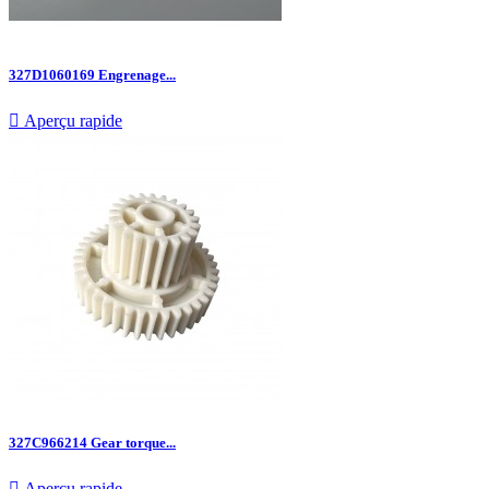
327D1060169 Engrenage...

Aperçu rapide
327C966214 Gear torque...

Aperçu rapide