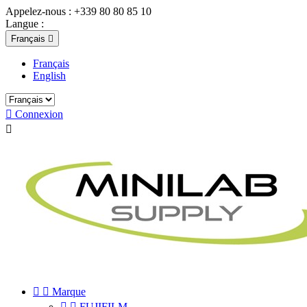
Appelez-nous :
+339 80 80 85 10
Langue :
Français

Français
English

Connexion



Marque


FUJIFILM