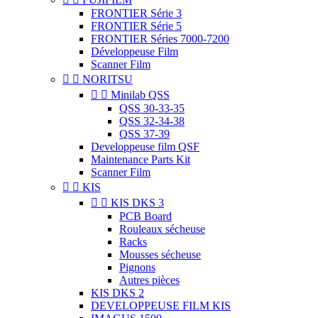
FRONTIER Série 3
FRONTIER Série 5
FRONTIER Séries 7000-7200
Développeuse Film
Scanner Film


NORITSU


Minilab QSS
QSS 30-33-35
QSS 32-34-38
QSS 37-39
Developpeuse film QSF
Maintenance Parts Kit
Scanner Film


KIS


KIS DKS 3
PCB Board
Rouleaux sécheuse
Racks
Mousses sécheuse
Pignons
Autres pièces
KIS DKS 2
DEVELOPPEUSE FILM KIS