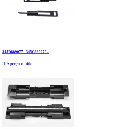
345D889077 - 345C889079...

Aperçu rapide