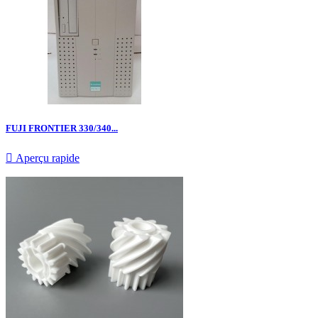
FUJI FRONTIER 330/340...

Aperçu rapide