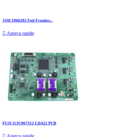
334C1060282 Fuji Frontier...

Aperçu rapide
FUJI 113C967312 LDA22 PCB

Aperçu rapide