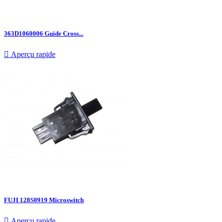
363D1060006 Guide Cross...

Aperçu rapide
FUJI 128S0919 Microswitch

Aperçu rapide