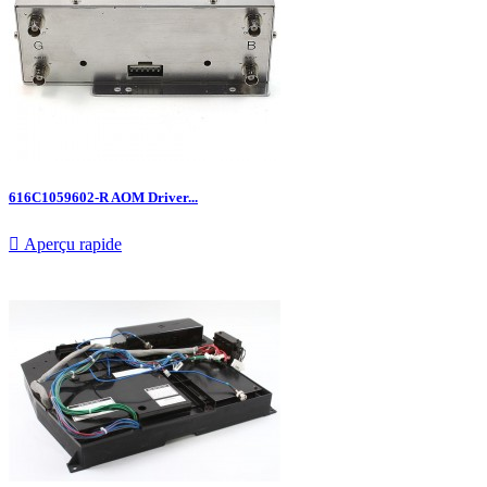
616C1059602-R AOM Driver...

Aperçu rapide