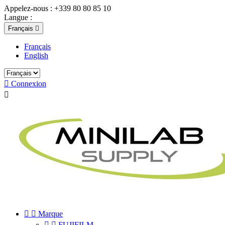
Appelez-nous :
+339 80 80 85 10
Langue :
Français

Français
English

Connexion



Marque


FUJIFILM