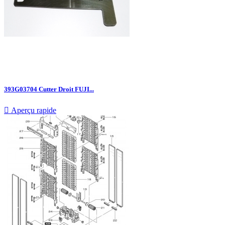
393G03704 Cutter Droit FUJI...

Aperçu rapide