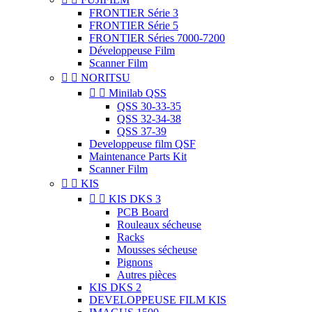
FRONTIER Série 3
FRONTIER Série 5
FRONTIER Séries 7000-7200
Développeuse Film
Scanner Film


NORITSU


Minilab QSS
QSS 30-33-35
QSS 32-34-38
QSS 37-39
Developpeuse film QSF
Maintenance Parts Kit
Scanner Film


KIS


KIS DKS 3
PCB Board
Rouleaux sécheuse
Racks
Mousses sécheuse
Pignons
Autres pièces
KIS DKS 2
DEVELOPPEUSE FILM KIS