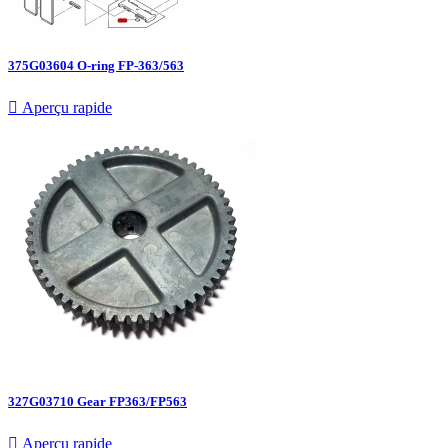
375G03604 O-ring FP-363/563

Aperçu rapide
327G03710 Gear FP363/FP563

Aperçu rapide