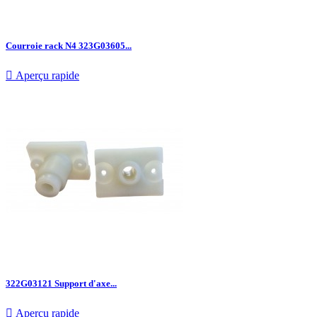
Courroie rack N4 323G03605...

Aperçu rapide
322G03121 Support d'axe...

Aperçu rapide