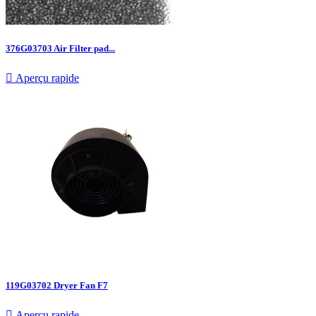
376G03703 Air Filter pad...

Aperçu rapide
119G03702 Dryer Fan F7

Aperçu rapide