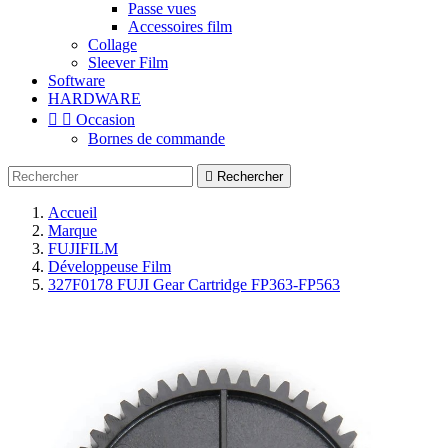
Passe vues
Accessoires film
Collage
Sleever Film
Software
HARDWARE


Occasion
Bornes de commande

Rechercher
Accueil
Marque
FUJIFILM
Développeuse Film
327F0178 FUJI Gear Cartridge FP363-FP563