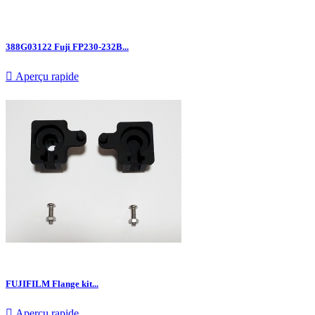
388G03122 Fuji FP230-232B...

Aperçu rapide
FUJIFILM Flange kit...

Aperçu rapide