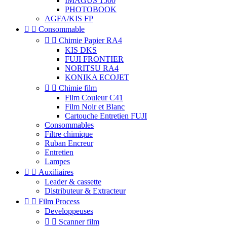
IMAGUS 1500
PHOTOBOOK
AGFA/KIS FP


Consommable


Chimie Papier RA4
KIS DKS
FUJI FRONTIER
NORITSU RA4
KONIKA ECOJET


Chimie film
Film Couleur C41
Film Noir et Blanc
Cartouche Entretien FUJI
Consommables
Filtre chimique
Ruban Encreur
Entretien
Lampes


Auxiliaires
Leader & cassette
Distributeur & Extracteur


Film Process
Developpeuses


Scanner film