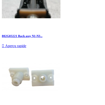
802G03221 Rack assy N1-N3...

Aperçu rapide