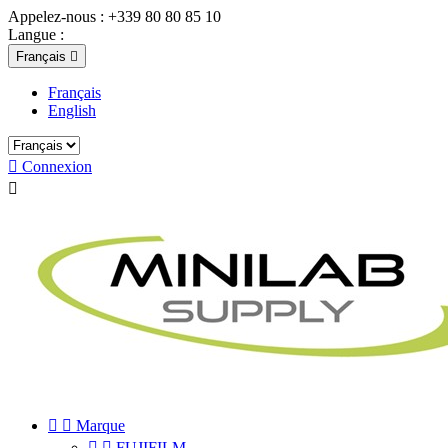
Appelez-nous :
+339 80 80 85 10
Langue :
Français

Français
English

Connexion



Marque


FUJIFILM