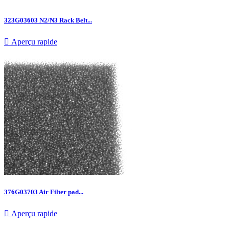
323G03603 N2/N3 Rack Belt...

Aperçu rapide
376G03703 Air Filter pad...

Aperçu rapide