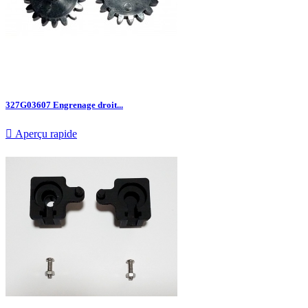
327G03607 Engrenage droit...

Aperçu rapide