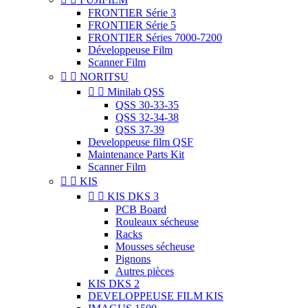
FRONTIER Série 3
FRONTIER Série 5
FRONTIER Séries 7000-7200
Développeuse Film
Scanner Film


NORITSU


Minilab QSS
QSS 30-33-35
QSS 32-34-38
QSS 37-39
Developpeuse film QSF
Maintenance Parts Kit
Scanner Film


KIS


KIS DKS 3
PCB Board
Rouleaux sécheuse
Racks
Mousses sécheuse
Pignons
Autres pièces
KIS DKS 2
DEVELOPPEUSE FILM KIS