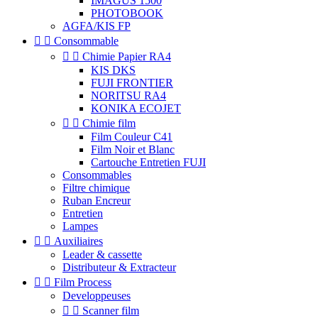
IMAGUS 1500
PHOTOBOOK
AGFA/KIS FP


Consommable


Chimie Papier RA4
KIS DKS
FUJI FRONTIER
NORITSU RA4
KONIKA ECOJET


Chimie film
Film Couleur C41
Film Noir et Blanc
Cartouche Entretien FUJI
Consommables
Filtre chimique
Ruban Encreur
Entretien
Lampes


Auxiliaires
Leader & cassette
Distributeur & Extracteur


Film Process
Developpeuses


Scanner film