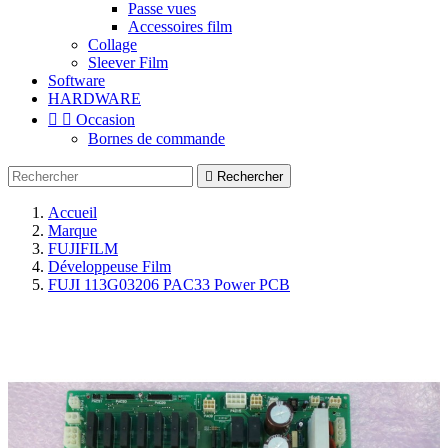
Passe vues
Accessoires film
Collage
Sleever Film
Software
HARDWARE


Occasion
Bornes de commande

Rechercher
Accueil
Marque
FUJIFILM
Développeuse Film
FUJI 113G03206 PAC33 Power PCB