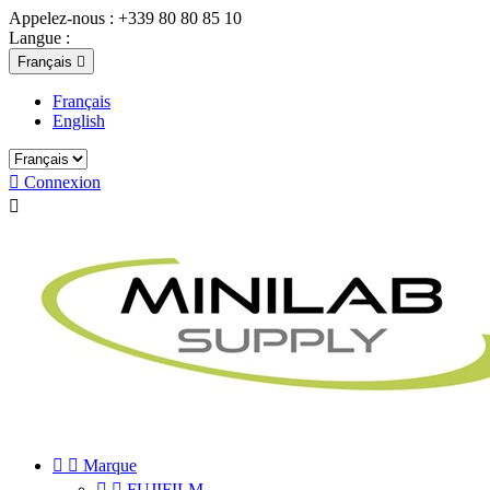
Appelez-nous :
+339 80 80 85 10
Langue :
Français

Français
English

Connexion



Marque


FUJIFILM