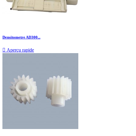
Densitometre AD300...

Aperçu rapide