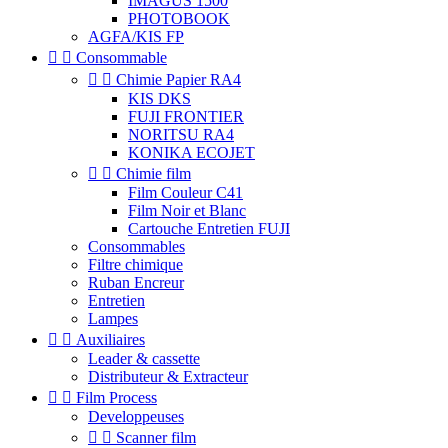
IMAGUS 1500
PHOTOBOOK
AGFA/KIS FP


Consommable


Chimie Papier RA4
KIS DKS
FUJI FRONTIER
NORITSU RA4
KONIKA ECOJET


Chimie film
Film Couleur C41
Film Noir et Blanc
Cartouche Entretien FUJI
Consommables
Filtre chimique
Ruban Encreur
Entretien
Lampes


Auxiliaires
Leader & cassette
Distributeur & Extracteur


Film Process
Developpeuses


Scanner film