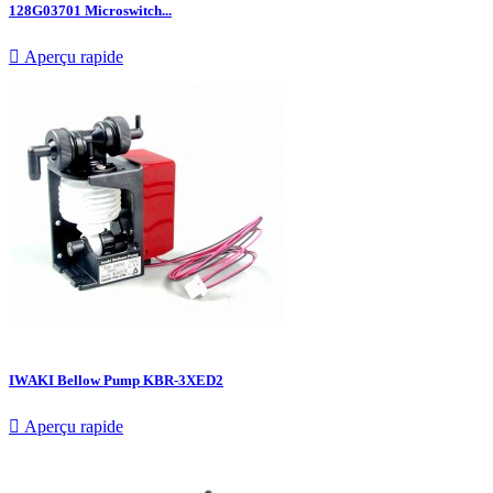
128G03701 Microswitch...

Aperçu rapide
IWAKI Bellow Pump KBR-3XED2

Aperçu rapide