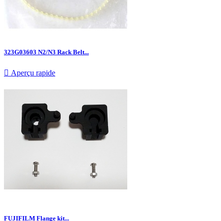
323G03603 N2/N3 Rack Belt...

Aperçu rapide
FUJIFILM Flange kit...