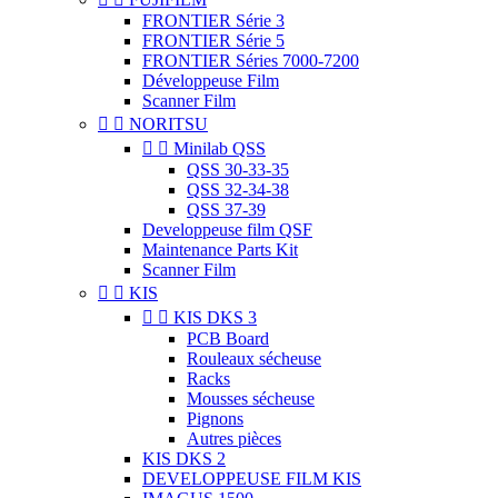
FRONTIER Série 3
FRONTIER Série 5
FRONTIER Séries 7000-7200
Développeuse Film
Scanner Film


NORITSU


Minilab QSS
QSS 30-33-35
QSS 32-34-38
QSS 37-39
Developpeuse film QSF
Maintenance Parts Kit
Scanner Film


KIS


KIS DKS 3
PCB Board
Rouleaux sécheuse
Racks
Mousses sécheuse
Pignons
Autres pièces
KIS DKS 2
DEVELOPPEUSE FILM KIS