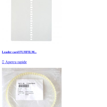
Leader card FUJIFILM...

Aperçu rapide