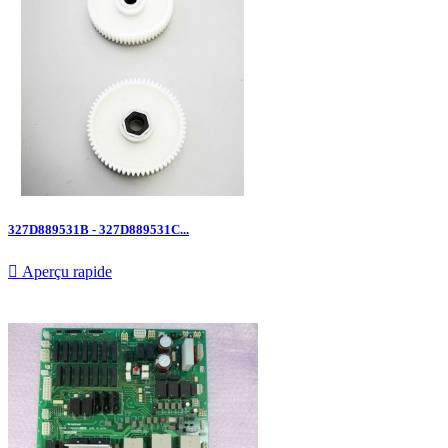
327D889531B - 327D889531C...

Aperçu rapide