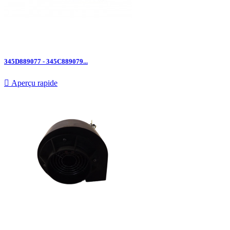
345D889077 - 345C889079...

Aperçu rapide