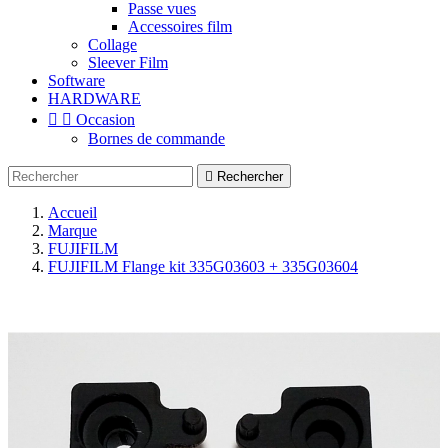
Passe vues
Accessoires film
Collage
Sleever Film
Software
HARDWARE


Occasion
Bornes de commande

Rechercher
Accueil
Marque
FUJIFILM
FUJIFILM Flange kit 335G03603 + 335G03604