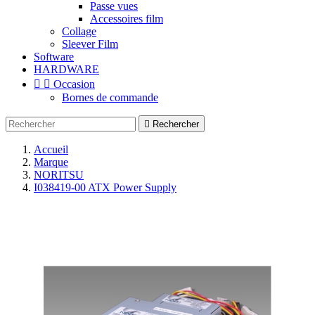
Passe vues
Accessoires film
Collage
Sleever Film
Software
HARDWARE


Occasion
Bornes de commande

Rechercher
Accueil
Marque
NORITSU
I038419-00 ATX Power Supply