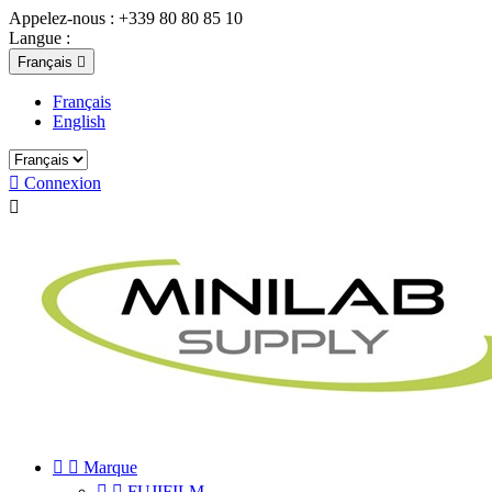
Appelez-nous :
+339 80 80 85 10
Langue :
Français

Français
English

Connexion



Marque


FUJIFILM