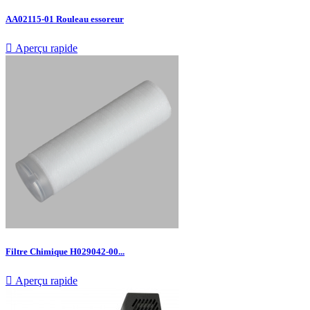
AA02115-01 Rouleau essoreur

Aperçu rapide
Filtre Chimique H029042-00...

Aperçu rapide