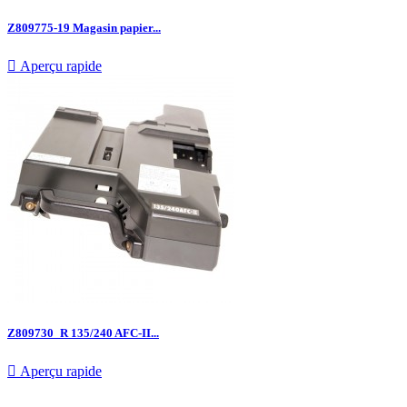
Z809775-19 Magasin papier...

Aperçu rapide
Z809730_R 135/240 AFC-II...

Aperçu rapide