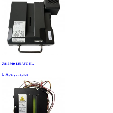
Z810860 135 AFC-II...

Aperçu rapide