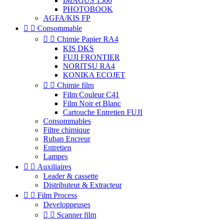
IMAGUS 1500
PHOTOBOOK
AGFA/KIS FP


Consommable


Chimie Papier RA4
KIS DKS
FUJI FRONTIER
NORITSU RA4
KONIKA ECOJET


Chimie film
Film Couleur C41
Film Noir et Blanc
Cartouche Entretien FUJI
Consommables
Filtre chimique
Ruban Encreur
Entretien
Lampes


Auxiliaires
Leader & cassette
Distributeur & Extracteur


Film Process
Developpeuses


Scanner film