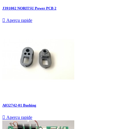
J391002 NORITSU Power PCB 2

Aperçu rapide
A032742-01 Bushing

Aperçu rapide