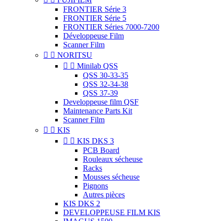
FRONTIER Série 3
FRONTIER Série 5
FRONTIER Séries 7000-7200
Développeuse Film
Scanner Film


NORITSU


Minilab QSS
QSS 30-33-35
QSS 32-34-38
QSS 37-39
Developpeuse film QSF
Maintenance Parts Kit
Scanner Film


KIS


KIS DKS 3
PCB Board
Rouleaux sécheuse
Racks
Mousses sécheuse
Pignons
Autres pièces
KIS DKS 2
DEVELOPPEUSE FILM KIS