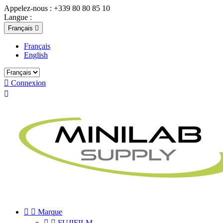
Appelez-nous :
+339 80 80 85 10
Langue :
Français

Français
English

Connexion



Marque


FUJIFILM