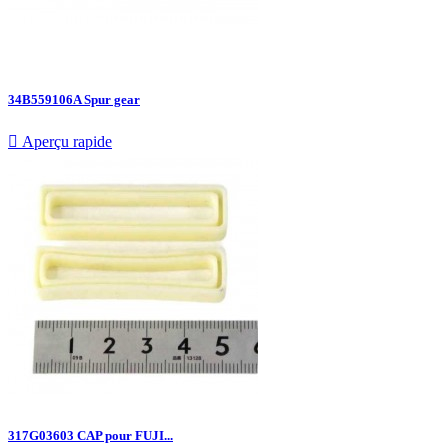
34B559106A Spur gear

Aperçu rapide
317G03603 CAP pour FUJI...