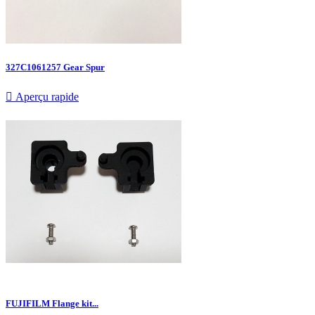
327C1061257 Gear Spur

Aperçu rapide
FUJIFILM Flange kit...