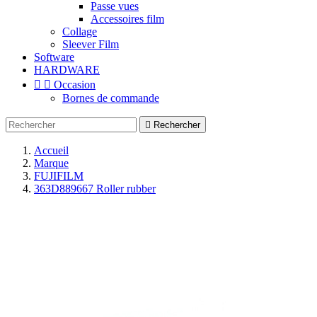
Passe vues
Accessoires film
Collage
Sleever Film
Software
HARDWARE


Occasion
Bornes de commande

Rechercher
Accueil
Marque
FUJIFILM
363D889667 Roller rubber