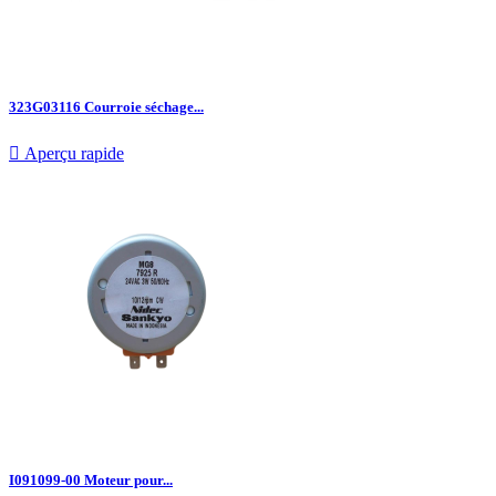
323G03116 Courroie séchage...

Aperçu rapide
I091099-00 Moteur pour...