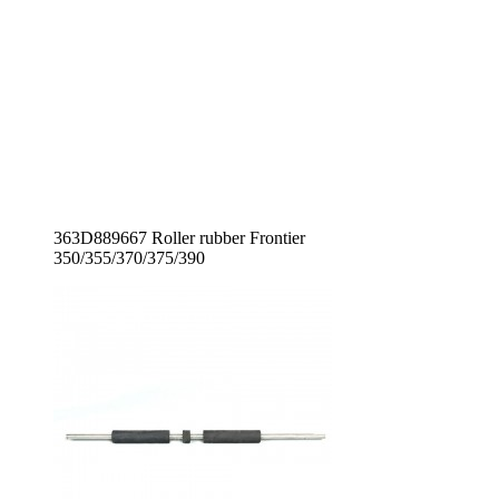
363D889667 Roller rubber Frontier
350/355/370/375/390