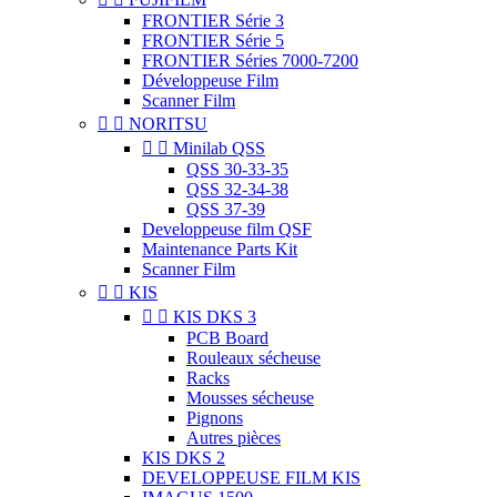
FRONTIER Série 3
FRONTIER Série 5
FRONTIER Séries 7000-7200
Développeuse Film
Scanner Film


NORITSU


Minilab QSS
QSS 30-33-35
QSS 32-34-38
QSS 37-39
Developpeuse film QSF
Maintenance Parts Kit
Scanner Film


KIS


KIS DKS 3
PCB Board
Rouleaux sécheuse
Racks
Mousses sécheuse
Pignons
Autres pièces
KIS DKS 2
DEVELOPPEUSE FILM KIS