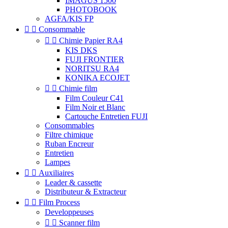
IMAGUS 1500
PHOTOBOOK
AGFA/KIS FP


Consommable


Chimie Papier RA4
KIS DKS
FUJI FRONTIER
NORITSU RA4
KONIKA ECOJET


Chimie film
Film Couleur C41
Film Noir et Blanc
Cartouche Entretien FUJI
Consommables
Filtre chimique
Ruban Encreur
Entretien
Lampes


Auxiliaires
Leader & cassette
Distributeur & Extracteur


Film Process
Developpeuses


Scanner film