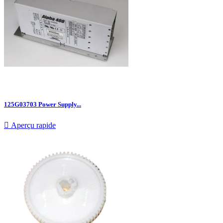
125G03703 Power Supply...

Aperçu rapide