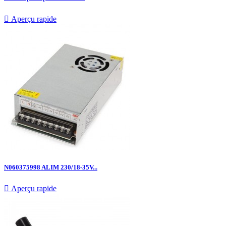

Aperçu rapide
N060375998 ALIM 230/18-35V...

Aperçu rapide