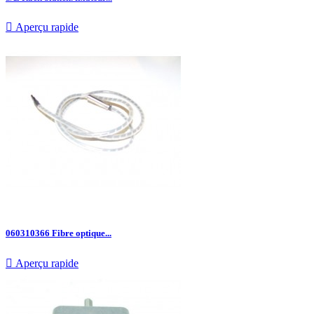

Aperçu rapide
060310366 Fibre optique...

Aperçu rapide