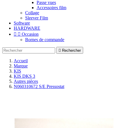
Passe vues
Accessoires film
Collage
Sleever Film
Software
HARDWARE


Occasion
Bornes de commande

Rechercher
Accueil
Marque
KIS
KIS DKS 3
Autres pièces
N060310672 S/E Pressostat