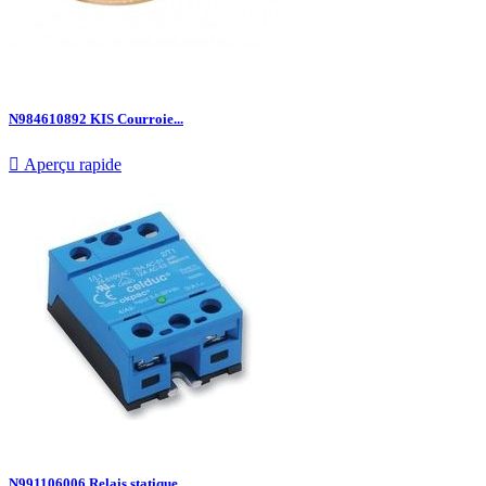
N984610892 KIS Courroie...

Aperçu rapide
N991106006 Relais statique...