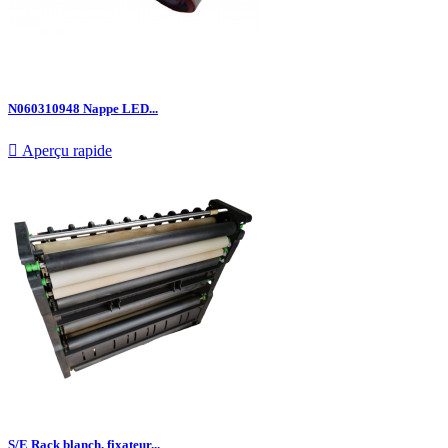
N060310948 Nappe LED...

Aperçu rapide
S/E Rack blanch. fixateur...