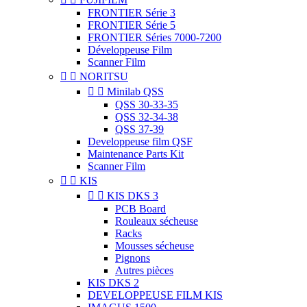
FRONTIER Série 3
FRONTIER Série 5
FRONTIER Séries 7000-7200
Développeuse Film
Scanner Film


NORITSU


Minilab QSS
QSS 30-33-35
QSS 32-34-38
QSS 37-39
Developpeuse film QSF
Maintenance Parts Kit
Scanner Film


KIS


KIS DKS 3
PCB Board
Rouleaux sécheuse
Racks
Mousses sécheuse
Pignons
Autres pièces
KIS DKS 2
DEVELOPPEUSE FILM KIS