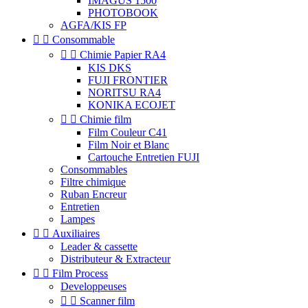
IMAGUS 1500
PHOTOBOOK
AGFA/KIS FP


Consommable


Chimie Papier RA4
KIS DKS
FUJI FRONTIER
NORITSU RA4
KONIKA ECOJET


Chimie film
Film Couleur C41
Film Noir et Blanc
Cartouche Entretien FUJI
Consommables
Filtre chimique
Ruban Encreur
Entretien
Lampes


Auxiliaires
Leader & cassette
Distributeur & Extracteur


Film Process
Developpeuses


Scanner film