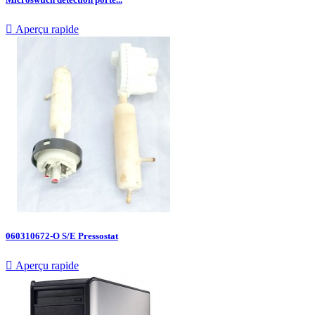

Aperçu rapide
060310672-O S/E Pressostat

Aperçu rapide