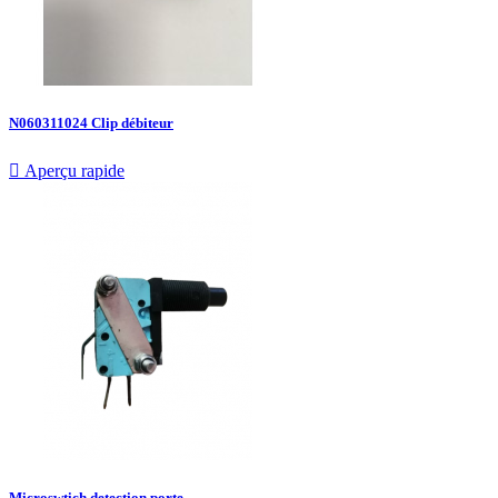
N060311024 Clip débiteur

Aperçu rapide
Microswtich detection porte...