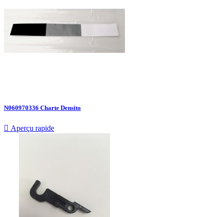
N060970336 Charte Densito

Aperçu rapide