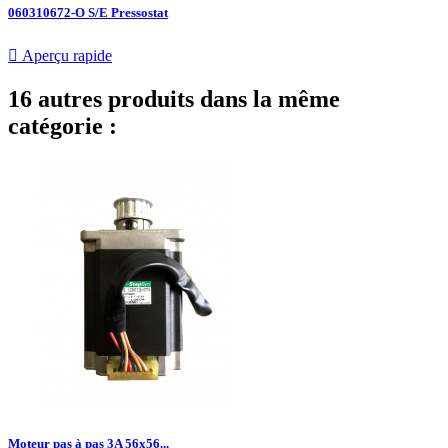
060310672-O S/E Pressostat

Aperçu rapide
16 autres produits dans la même
catégorie :
Moteur pas à pas 3A 56x56...