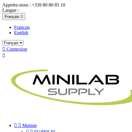
Appelez-nous :
+339 80 80 85 10
Langue :
Français

Français
English

Connexion



Marque


FUJIFILM