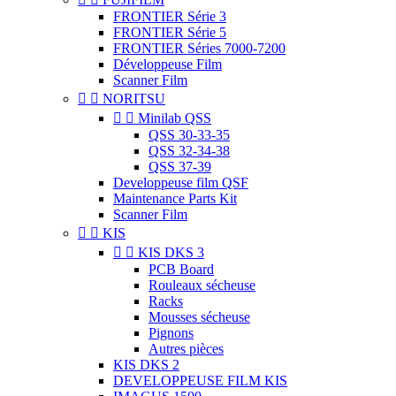
FRONTIER Série 3
FRONTIER Série 5
FRONTIER Séries 7000-7200
Développeuse Film
Scanner Film


NORITSU


Minilab QSS
QSS 30-33-35
QSS 32-34-38
QSS 37-39
Developpeuse film QSF
Maintenance Parts Kit
Scanner Film


KIS


KIS DKS 3
PCB Board
Rouleaux sécheuse
Racks
Mousses sécheuse
Pignons
Autres pièces
KIS DKS 2
DEVELOPPEUSE FILM KIS