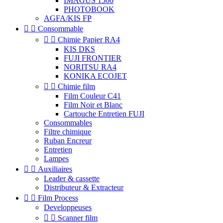
IMAGUS 1500
PHOTOBOOK
AGFA/KIS FP


Consommable


Chimie Papier RA4
KIS DKS
FUJI FRONTIER
NORITSU RA4
KONIKA ECOJET


Chimie film
Film Couleur C41
Film Noir et Blanc
Cartouche Entretien FUJI
Consommables
Filtre chimique
Ruban Encreur
Entretien
Lampes


Auxiliaires
Leader & cassette
Distributeur & Extracteur


Film Process
Developpeuses


Scanner film