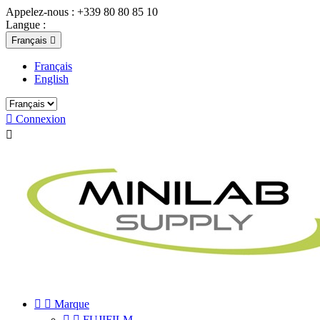
Appelez-nous :
+339 80 80 85 10
Langue :
Français

Français
English

Connexion



Marque


FUJIFILM