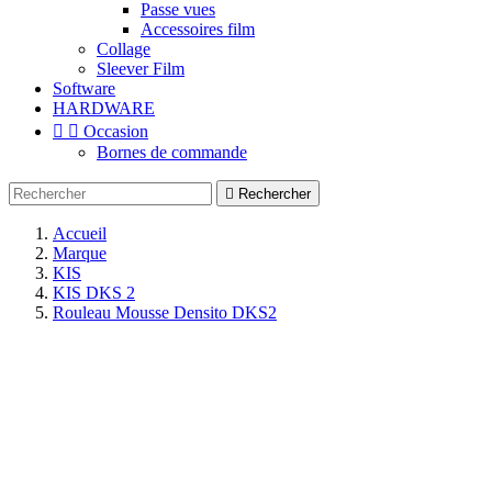
Passe vues
Accessoires film
Collage
Sleever Film
Software
HARDWARE


Occasion
Bornes de commande

Rechercher
Accueil
Marque
KIS
KIS DKS 2
Rouleau Mousse Densito DKS2