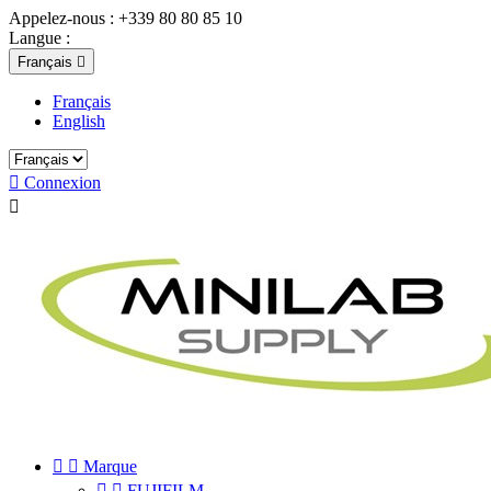
Appelez-nous :
+339 80 80 85 10
Langue :
Français

Français
English

Connexion



Marque


FUJIFILM