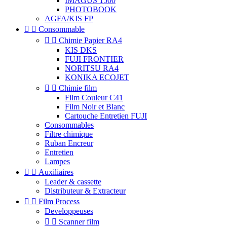
IMAGUS 1500
PHOTOBOOK
AGFA/KIS FP


Consommable


Chimie Papier RA4
KIS DKS
FUJI FRONTIER
NORITSU RA4
KONIKA ECOJET


Chimie film
Film Couleur C41
Film Noir et Blanc
Cartouche Entretien FUJI
Consommables
Filtre chimique
Ruban Encreur
Entretien
Lampes


Auxiliaires
Leader & cassette
Distributeur & Extracteur


Film Process
Developpeuses


Scanner film