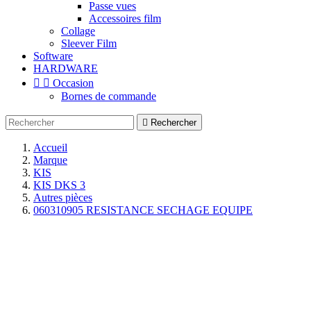
Passe vues
Accessoires film
Collage
Sleever Film
Software
HARDWARE


Occasion
Bornes de commande

Rechercher
Accueil
Marque
KIS
KIS DKS 3
Autres pièces
060310905 RESISTANCE SECHAGE EQUIPE