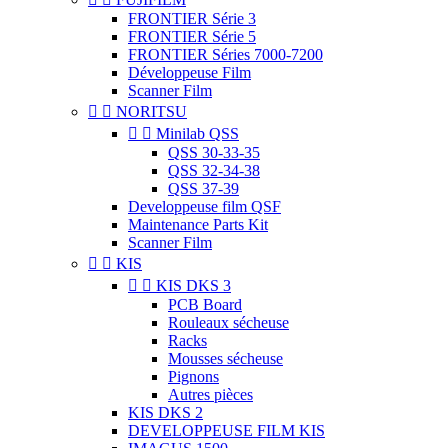
FRONTIER Série 3
FRONTIER Série 5
FRONTIER Séries 7000-7200
Développeuse Film
Scanner Film


NORITSU


Minilab QSS
QSS 30-33-35
QSS 32-34-38
QSS 37-39
Developpeuse film QSF
Maintenance Parts Kit
Scanner Film


KIS


KIS DKS 3
PCB Board
Rouleaux sécheuse
Racks
Mousses sécheuse
Pignons
Autres pièces
KIS DKS 2
DEVELOPPEUSE FILM KIS