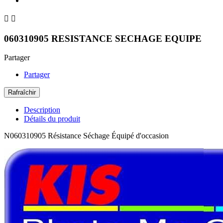


060310905 RESISTANCE SECHAGE EQUIPE
Partager
Partager
Description
Détails du produit
N060310905 Résistance Séchage Équipé d'occasion