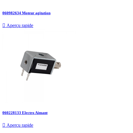
060982634 Moteur agitation

Aperçu rapide
060228133 Electro Aimant

Aperçu rapide