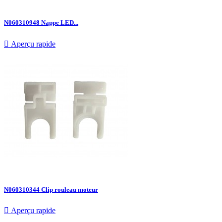
N060310948 Nappe LED...

Aperçu rapide
N060310344 Clip rouleau moteur

Aperçu rapide