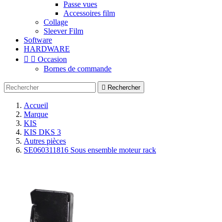
Passe vues
Accessoires film
Collage
Sleever Film
Software
HARDWARE


Occasion
Bornes de commande

Rechercher
Accueil
Marque
KIS
KIS DKS 3
Autres pièces
SE060311816 Sous ensemble moteur rack