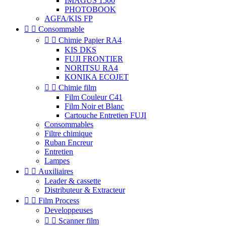
IMAGUS 1500
PHOTOBOOK
AGFA/KIS FP


Consommable


Chimie Papier RA4
KIS DKS
FUJI FRONTIER
NORITSU RA4
KONIKA ECOJET


Chimie film
Film Couleur C41
Film Noir et Blanc
Cartouche Entretien FUJI
Consommables
Filtre chimique
Ruban Encreur
Entretien
Lampes


Auxiliaires
Leader & cassette
Distributeur & Extracteur


Film Process
Developpeuses


Scanner film