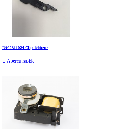
N060311024 Clip débiteur

Aperçu rapide