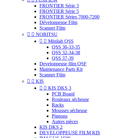
FRONTIER Série 3
FRONTIER Série 5
FRONTIER Séries 7000-7200
Développeuse Film
Scanner Film


NORITSU


Minilab QSS
QSS 30-33-35
QSS 32-34-38
QSS 37-39
Developpeuse film QSF
Maintenance Parts Kit
Scanner Film


KIS


KIS DKS 3
PCB Board
Rouleaux sécheuse
Racks
Mousses sécheuse
Pignons
Autres pièces
KIS DKS 2
DEVELOPPEUSE FILM KIS