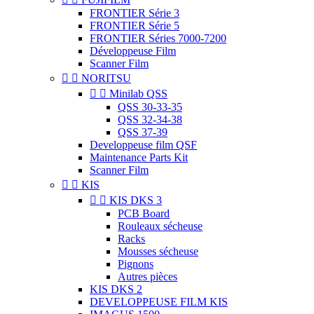
FRONTIER Série 3
FRONTIER Série 5
FRONTIER Séries 7000-7200
Développeuse Film
Scanner Film


NORITSU


Minilab QSS
QSS 30-33-35
QSS 32-34-38
QSS 37-39
Developpeuse film QSF
Maintenance Parts Kit
Scanner Film


KIS


KIS DKS 3
PCB Board
Rouleaux sécheuse
Racks
Mousses sécheuse
Pignons
Autres pièces
KIS DKS 2
DEVELOPPEUSE FILM KIS