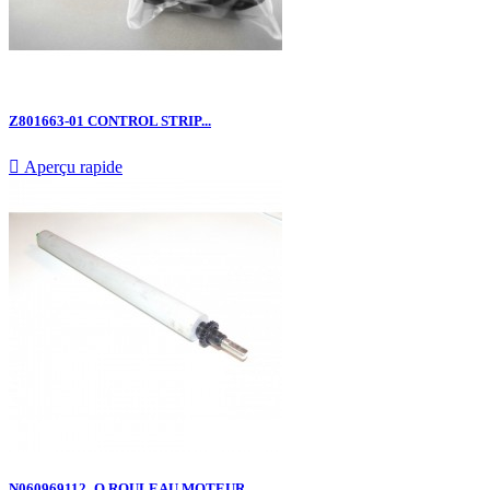
Z801663-01 CONTROL STRIP...

Aperçu rapide
N060969112_O ROULEAU MOTEUR...