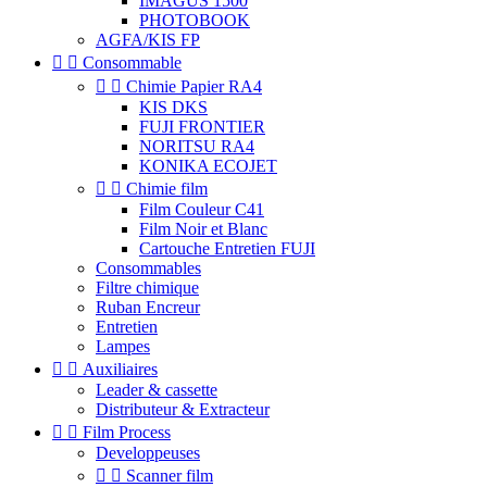
IMAGUS 1500
PHOTOBOOK
AGFA/KIS FP


Consommable


Chimie Papier RA4
KIS DKS
FUJI FRONTIER
NORITSU RA4
KONIKA ECOJET


Chimie film
Film Couleur C41
Film Noir et Blanc
Cartouche Entretien FUJI
Consommables
Filtre chimique
Ruban Encreur
Entretien
Lampes


Auxiliaires
Leader & cassette
Distributeur & Extracteur


Film Process
Developpeuses


Scanner film