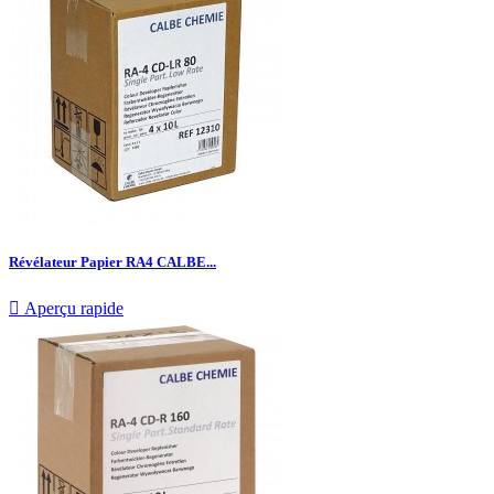
Révélateur Papier RA4 CALBE...

Aperçu rapide