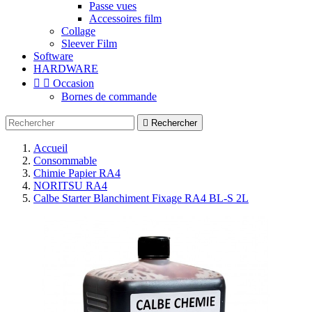
Passe vues
Accessoires film
Collage
Sleever Film
Software
HARDWARE


Occasion
Bornes de commande

Rechercher
Accueil
Consommable
Chimie Papier RA4
NORITSU RA4
Calbe Starter Blanchiment Fixage RA4 BL-S 2L