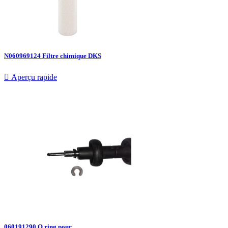
N060969124 Filtre chimique DKS

Aperçu rapide
060191290 O ring pour...