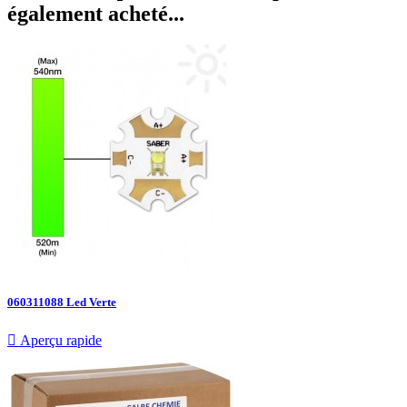
également acheté...
060311088 Led Verte

Aperçu rapide