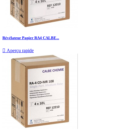
Révélateur Papier RA4 CALBE...

Aperçu rapide