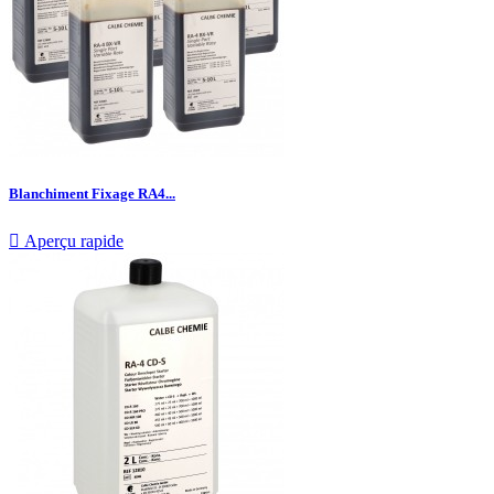
Blanchiment Fixage RA4...

Aperçu rapide