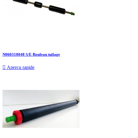
N060310048 S/E Rouleau tuilage

Aperçu rapide