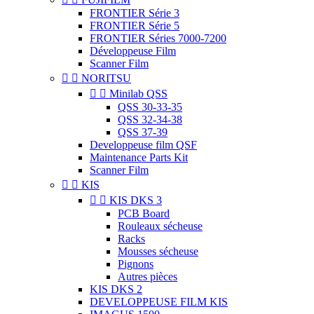
FRONTIER Série 3
FRONTIER Série 5
FRONTIER Séries 7000-7200
Développeuse Film
Scanner Film


NORITSU


Minilab QSS
QSS 30-33-35
QSS 32-34-38
QSS 37-39
Developpeuse film QSF
Maintenance Parts Kit
Scanner Film


KIS


KIS DKS 3
PCB Board
Rouleaux sécheuse
Racks
Mousses sécheuse
Pignons
Autres pièces
KIS DKS 2
DEVELOPPEUSE FILM KIS