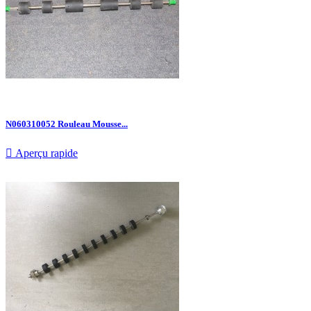
N060310052 Rouleau Mousse...

Aperçu rapide