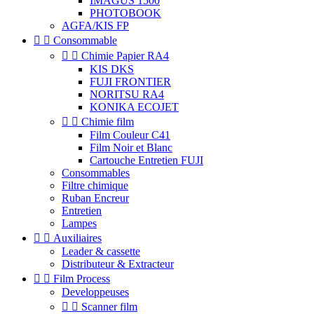
IMAGUS 1500
PHOTOBOOK
AGFA/KIS FP


Consommable


Chimie Papier RA4
KIS DKS
FUJI FRONTIER
NORITSU RA4
KONIKA ECOJET


Chimie film
Film Couleur C41
Film Noir et Blanc
Cartouche Entretien FUJI
Consommables
Filtre chimique
Ruban Encreur
Entretien
Lampes


Auxiliaires
Leader & cassette
Distributeur & Extracteur


Film Process
Developpeuses


Scanner film