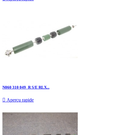
N060 310 049_R S/E RLX...

Aperçu rapide