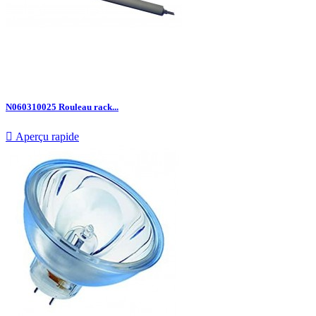
N060310025 Rouleau rack...

Aperçu rapide