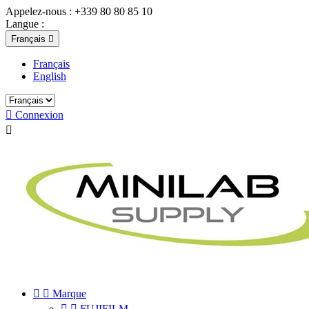
Appelez-nous :
+339 80 80 85 10
Langue :
Français

Français
English

Connexion



Marque


FUJIFILM