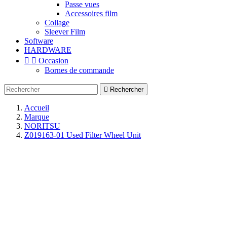
Passe vues
Accessoires film
Collage
Sleever Film
Software
HARDWARE


Occasion
Bornes de commande

Rechercher
Accueil
Marque
NORITSU
Z019163-01 Used Filter Wheel Unit