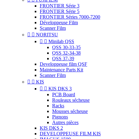
FRONTIER Série 3
FRONTIER Série 5
FRONTIER Séries 7000-7200
Développeuse Film
Scanner Film


NORITSU


Minilab QSS
QSS 30-33-35
QSS 32-34-38
QSS 37-39
Developpeuse film QSF
Maintenance Parts Kit
Scanner Film


KIS


KIS DKS 3
PCB Board
Rouleaux sécheuse
Racks
Mousses sécheuse
Pignons
Autres pièces
KIS DKS 2
DEVELOPPEUSE FILM KIS