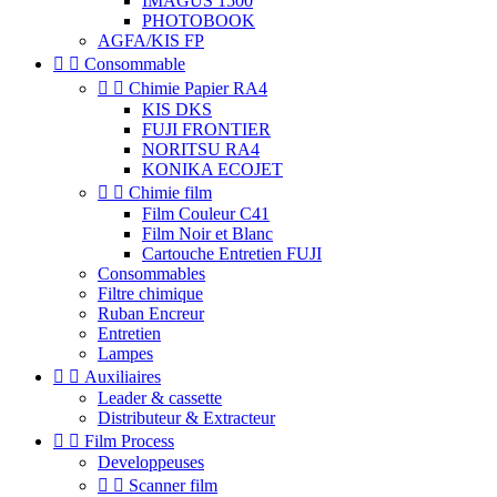
IMAGUS 1500
PHOTOBOOK
AGFA/KIS FP


Consommable


Chimie Papier RA4
KIS DKS
FUJI FRONTIER
NORITSU RA4
KONIKA ECOJET


Chimie film
Film Couleur C41
Film Noir et Blanc
Cartouche Entretien FUJI
Consommables
Filtre chimique
Ruban Encreur
Entretien
Lampes


Auxiliaires
Leader & cassette
Distributeur & Extracteur


Film Process
Developpeuses


Scanner film