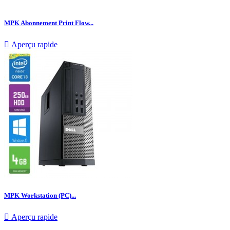
MPK Abonnement Print Flow...

Aperçu rapide
MPK Workstation (PC)...

Aperçu rapide