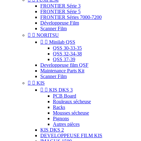
FRONTIER Série 3
FRONTIER Série 5
FRONTIER Séries 7000-7200
Développeuse Film
Scanner Film


NORITSU


Minilab QSS
QSS 30-33-35
QSS 32-34-38
QSS 37-39
Developpeuse film QSF
Maintenance Parts Kit
Scanner Film


KIS


KIS DKS 3
PCB Board
Rouleaux sécheuse
Racks
Mousses sécheuse
Pignons
Autres pièces
KIS DKS 2
DEVELOPPEUSE FILM KIS