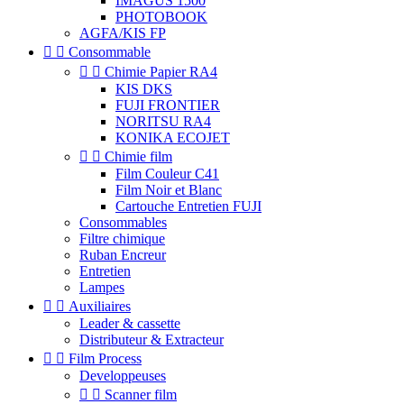
IMAGUS 1500
PHOTOBOOK
AGFA/KIS FP


Consommable


Chimie Papier RA4
KIS DKS
FUJI FRONTIER
NORITSU RA4
KONIKA ECOJET


Chimie film
Film Couleur C41
Film Noir et Blanc
Cartouche Entretien FUJI
Consommables
Filtre chimique
Ruban Encreur
Entretien
Lampes


Auxiliaires
Leader & cassette
Distributeur & Extracteur


Film Process
Developpeuses


Scanner film