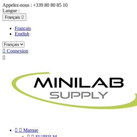
Appelez-nous :
+339 80 80 85 10
Langue :
Français

Français
English

Connexion



Marque


FUJIFILM