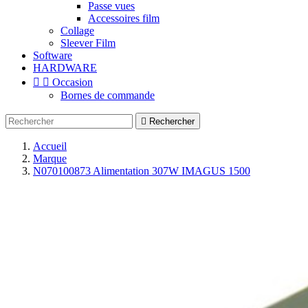
Passe vues
Accessoires film
Collage
Sleever Film
Software
HARDWARE


Occasion
Bornes de commande

Rechercher
Accueil
Marque
N070100873 Alimentation 307W IMAGUS 1500