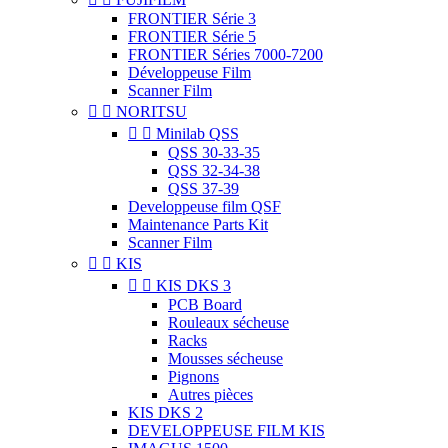
FRONTIER Série 3
FRONTIER Série 5
FRONTIER Séries 7000-7200
Développeuse Film
Scanner Film


NORITSU


Minilab QSS
QSS 30-33-35
QSS 32-34-38
QSS 37-39
Developpeuse film QSF
Maintenance Parts Kit
Scanner Film


KIS


KIS DKS 3
PCB Board
Rouleaux sécheuse
Racks
Mousses sécheuse
Pignons
Autres pièces
KIS DKS 2
DEVELOPPEUSE FILM KIS