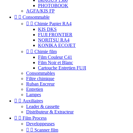
IMAGUS 1500
PHOTOBOOK
AGFA/KIS FP


Consommable


Chimie Papier RA4
KIS DKS
FUJI FRONTIER
NORITSU RA4
KONIKA ECOJET


Chimie film
Film Couleur C41
Film Noir et Blanc
Cartouche Entretien FUJI
Consommables
Filtre chimique
Ruban Encreur
Entretien
Lampes


Auxiliaires
Leader & cassette
Distributeur & Extracteur


Film Process
Developpeuses


Scanner film