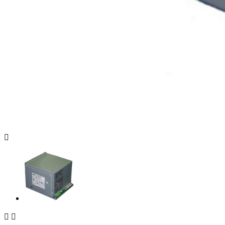


