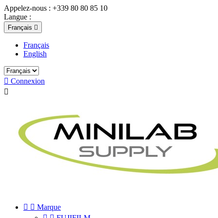
Appelez-nous :
+339 80 80 85 10
Langue :
Français

Français
English

Connexion



Marque


FUJIFILM