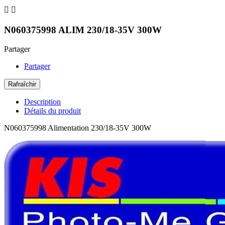


N060375998 ALIM 230/18-35V 300W
Partager
Partager
Description
Détails du produit
N060375998 Alimentation 230/18-35V 300W