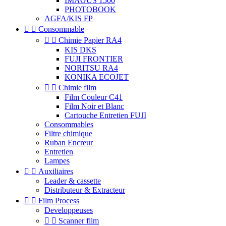
IMAGUS 1500
PHOTOBOOK
AGFA/KIS FP


Consommable


Chimie Papier RA4
KIS DKS
FUJI FRONTIER
NORITSU RA4
KONIKA ECOJET


Chimie film
Film Couleur C41
Film Noir et Blanc
Cartouche Entretien FUJI
Consommables
Filtre chimique
Ruban Encreur
Entretien
Lampes


Auxiliaires
Leader & cassette
Distributeur & Extracteur


Film Process
Developpeuses


Scanner film