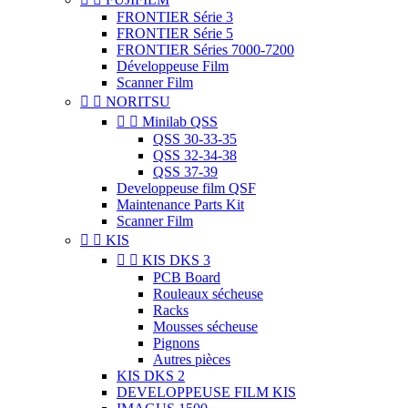
FRONTIER Série 3
FRONTIER Série 5
FRONTIER Séries 7000-7200
Développeuse Film
Scanner Film


NORITSU


Minilab QSS
QSS 30-33-35
QSS 32-34-38
QSS 37-39
Developpeuse film QSF
Maintenance Parts Kit
Scanner Film


KIS


KIS DKS 3
PCB Board
Rouleaux sécheuse
Racks
Mousses sécheuse
Pignons
Autres pièces
KIS DKS 2
DEVELOPPEUSE FILM KIS