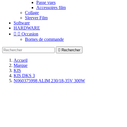
Passe vues
Accessoires film
Collage
Sleever Film
Software
HARDWARE


Occasion
Bornes de commande

Rechercher
Accueil
Marque
KIS
KIS DKS 3
N060375998 ALIM 230/18-35V 300W