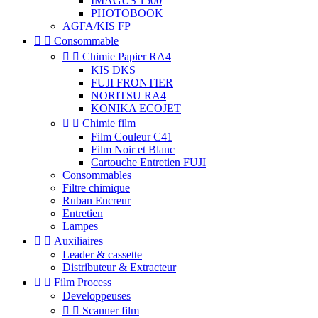
IMAGUS 1500
PHOTOBOOK
AGFA/KIS FP


Consommable


Chimie Papier RA4
KIS DKS
FUJI FRONTIER
NORITSU RA4
KONIKA ECOJET


Chimie film
Film Couleur C41
Film Noir et Blanc
Cartouche Entretien FUJI
Consommables
Filtre chimique
Ruban Encreur
Entretien
Lampes


Auxiliaires
Leader & cassette
Distributeur & Extracteur


Film Process
Developpeuses


Scanner film