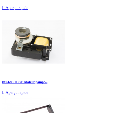

Aperçu rapide
060320011 S/E Moteur pompe...

Aperçu rapide