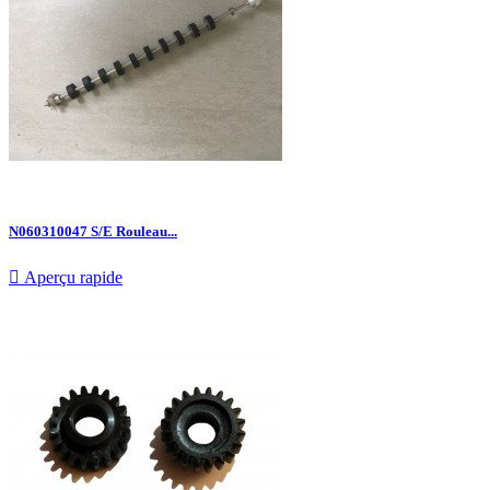
N060310047 S/E Rouleau...

Aperçu rapide