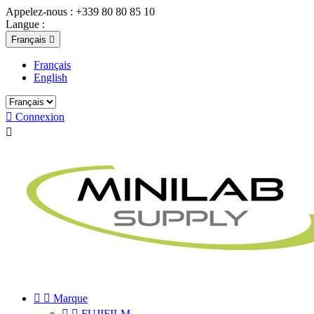
Appelez-nous :
+339 80 80 85 10
Langue :
Français

Français
English

Connexion



Marque


FUJIFILM