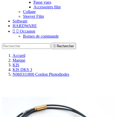
Passe vues
Accessoires film
Collage
Sleever Film
Software
HARDWARE


Occasion
Bornes de commande

Rechercher
Accueil
Marque
KIS
KIS DKS 3
N060311800 Cordon Photodiodes