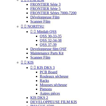
FRONTIER Série 3
FRONTIER Série 5
FRONTIER Séries 7000-7200
Développeuse Film
Scanner Film


NORITSU


Minilab QSS
QSS 30-33-35
QSS 32-34-38
QSS 37-39
Developpeuse film QSF
Maintenance Parts Kit
Scanner Film


KIS


KIS DKS 3
PCB Board
Rouleaux sécheuse
Racks
Mousses sécheuse
Pignons
Autres pièces
KIS DKS 2
DEVELOPPEUSE FILM KIS