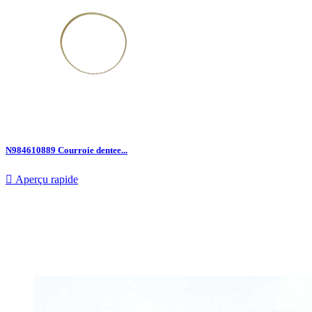
N984610889 Courroie dentee...

Aperçu rapide