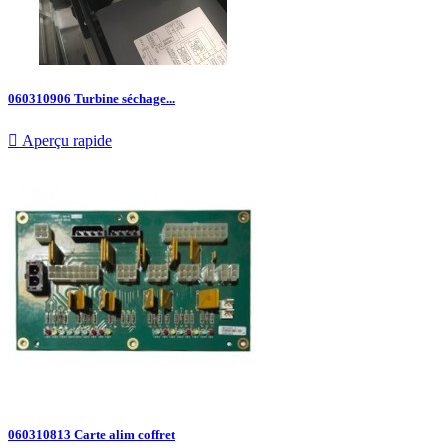
060310906 Turbine séchage...

Aperçu rapide
060310813 Carte alim coffret