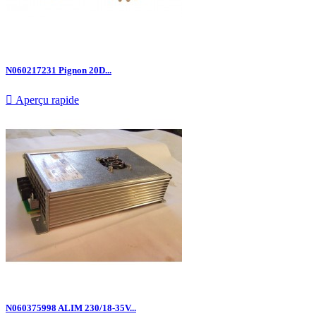
N060217231 Pignon 20D...

Aperçu rapide
N060375998 ALIM 230/18-35V...