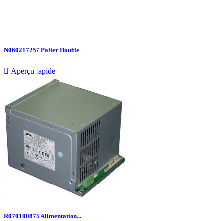
N060217257 Palier Double

Aperçu rapide
R070100873 Alimentation...