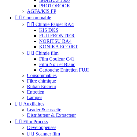
IMAGUS 1500
PHOTOBOOK
AGFA/KIS FP


Consommable


Chimie Papier RA4
KIS DKS
FUJI FRONTIER
NORITSU RA4
KONIKA ECOJET


Chimie film
Film Couleur C41
Film Noir et Blanc
Cartouche Entretien FUJI
Consommables
Filtre chimique
Ruban Encreur
Entretien
Lampes


Auxiliaires
Leader & cassette
Distributeur & Extracteur


Film Process
Developpeuses


Scanner film