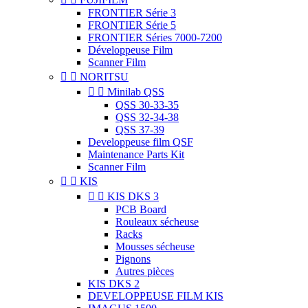
FRONTIER Série 3
FRONTIER Série 5
FRONTIER Séries 7000-7200
Développeuse Film
Scanner Film


NORITSU


Minilab QSS
QSS 30-33-35
QSS 32-34-38
QSS 37-39
Developpeuse film QSF
Maintenance Parts Kit
Scanner Film


KIS


KIS DKS 3
PCB Board
Rouleaux sécheuse
Racks
Mousses sécheuse
Pignons
Autres pièces
KIS DKS 2
DEVELOPPEUSE FILM KIS